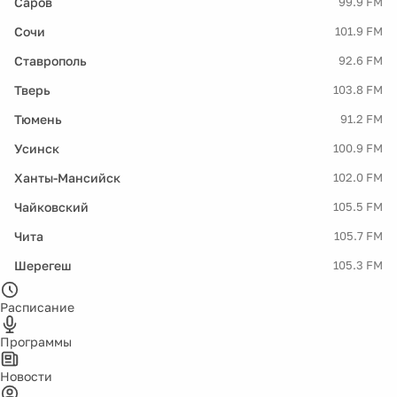
Саров
99.9 FM
Сочи
101.9 FM
Ставрополь
92.6 FM
Тверь
103.8 FM
Тюмень
91.2 FM
Усинск
100.9 FM
Ханты-Мансийск
102.0 FM
Чайковский
105.5 FM
Чита
105.7 FM
Шерегеш
105.3 FM
Расписание
Программы
Новости