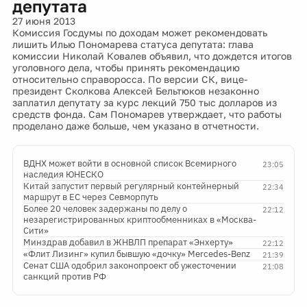
депутата
27 июня 2013
Комиссия Госдумы по доходам может рекомендовать
лишить Илью Пономарева статуса депутата: глава
комиссии Николай Ковалев объявил, что дождется итогов
уголовного дела, чтобы принять рекомендацию
относительно справоросса. По версии СК, вице-
президент Сколкова Алексей Бельтюков незаконно
заплатил депутату за курс лекций 750 тыс долларов из
средств фонда. Сам Пономарев утверждает, что работы
проделано даже больше, чем указано в отчетности.
ВДНХ может войти в основной список Всемирного
23:05
наследия ЮНЕСКО
Китай запустит первый регулярный контейнерный
22:34
маршрут в ЕС через Севморпуть
Более 20 человек задержаны по делу о
22:12
незарегистрированных криптообменниках в «Москва-
Сити»
Минздрав добавил в ЖНВЛП препарат «Энхерту»
22:12
«Флит Лизинг» купил бывшую «дочку» Mercedes-Benz
21:39
Сенат США одобрил законопроект об ужесточении
21:08
санкций против РФ