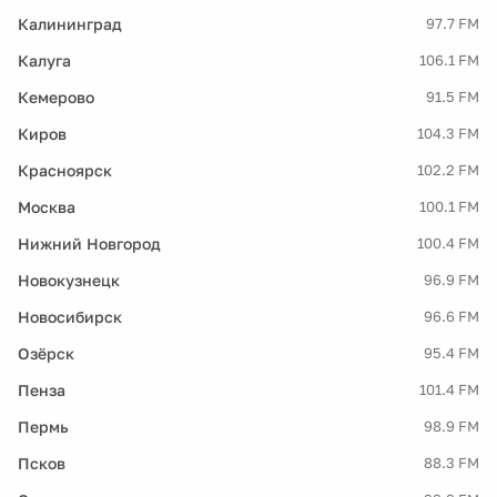
Калининград
97.7 FM
Калуга
106.1 FM
Кемерово
91.5 FM
Киров
104.3 FM
Красноярск
102.2 FM
Москва
100.1 FM
Нижний Новгород
100.4 FM
Новокузнецк
96.9 FM
Новосибирск
96.6 FM
Озёрск
95.4 FM
Пенза
101.4 FM
Пермь
98.9 FM
Псков
88.3 FM