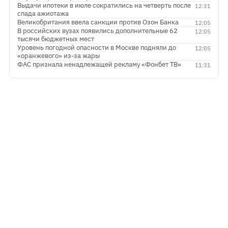
Выдачи ипотеки в июле сократились на четверть после
12:31
спада ажиотажа
Великобритания ввела санкции против Озон Банка
12:05
В российских вузах появились дополнительные 62
12:05
тысячи бюджетных мест
Уровень погодной опасности в Москве подняли до
12:05
«оранжевого» из-за жары
ФАС признала ненадлежащей рекламу «Фонбет ТВ»
11:31