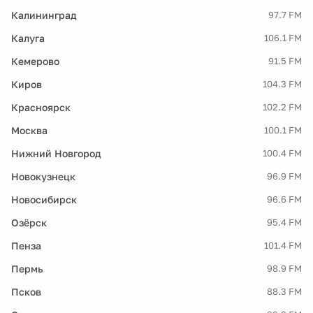
Калининград
97.7 FM
Калуга
106.1 FM
Кемерово
91.5 FM
Киров
104.3 FM
Красноярск
102.2 FM
Москва
100.1 FM
Нижний Новгород
100.4 FM
Новокузнецк
96.9 FM
Новосибирск
96.6 FM
Озёрск
95.4 FM
Пенза
101.4 FM
Пермь
98.9 FM
Псков
88.3 FM