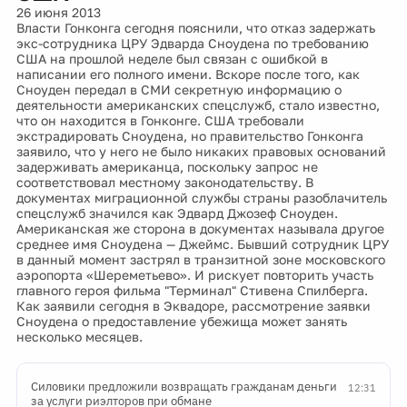
26 июня 2013
Власти Гонконга сегодня пояснили, что отказ задержать
экс-сотрудника ЦРУ Эдварда Сноудена по требованию
США на прошлой неделе был связан с ошибкой в
написании его полного имени. Вскоре после того, как
Сноуден передал в СМИ секретную информацию о
деятельности американских спецслужб, стало известно,
что он находится в Гонконге. США требовали
экстрадировать Сноудена, но правительство Гонконга
заявило, что у него не было никаких правовых оснований
задерживать американца, поскольку запрос не
соответствовал местному законодательству. В
документах миграционной службы страны разоблачитель
спецслужб значился как Эдвард Джозеф Сноуден.
Американская же сторона в документах называла другое
среднее имя Сноудена — Джеймс. Бывший сотрудник ЦРУ
в данный момент застрял в транзитной зоне московского
аэропорта «Шереметьево». И рискует повторить участь
главного героя фильма "Терминал" Стивена Спилберга.
Как заявили сегодня в Эквадоре, рассмотрение заявки
Сноудена о предоставление убежища может занять
несколько месяцев.
Силовики предложили возвращать гражданам деньги
12:31
за услуги риэлторов при обмане