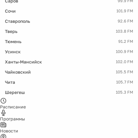
Саров
99.9 FM
Сочи
101.9 FM
Ставрополь
92.6 FM
Тверь
103.8 FM
Тюмень
91.2 FM
Усинск
100.9 FM
Ханты-Мансийск
102.0 FM
Чайковский
105.5 FM
Чита
105.7 FM
Шерегеш
105.3 FM
Расписание
Программы
Новости