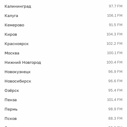
Калининград
97.7 FM
Калуга
106.1 FM
Кемерово
91.5 FM
Киров
104.3 FM
Красноярск
102.2 FM
Москва
100.1 FM
Нижний Новгород
100.4 FM
Новокузнецк
96.9 FM
Новосибирск
96.6 FM
Озёрск
95.4 FM
Пенза
101.4 FM
Пермь
98.9 FM
Псков
88.3 FM