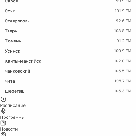
Саров
99.9 FM
Сочи
101.9 FM
Ставрополь
92.6 FM
Тверь
103.8 FM
Тюмень
91.2 FM
Усинск
100.9 FM
Ханты-Мансийск
102.0 FM
Чайковский
105.5 FM
Чита
105.7 FM
Шерегеш
105.3 FM
Расписание
Программы
Новости