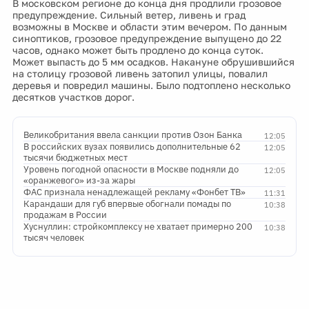
В московском регионе до конца дня продлили грозовое
предупреждение. Сильный ветер, ливень и град
возможны в Москве и области этим вечером. По данным
синоптиков, грозовое предупреждение выпущено до 22
часов, однако может быть продлено до конца суток.
Может выпасть до 5 мм осадков. Накануне обрушившийся
на столицу грозовой ливень затопил улицы, повалил
деревья и повредил машины. Было подтоплено несколько
десятков участков дорог.
Великобритания ввела санкции против Озон Банка
12:05
В российских вузах появились дополнительные 62
12:05
тысячи бюджетных мест
Уровень погодной опасности в Москве подняли до
12:05
«оранжевого» из-за жары
ФАС признала ненадлежащей рекламу «Фонбет ТВ»
11:31
Карандаши для губ впервые обогнали помады по
10:38
продажам в России
Хуснуллин: стройкомплексу не хватает примерно 200
10:38
тысяч человек