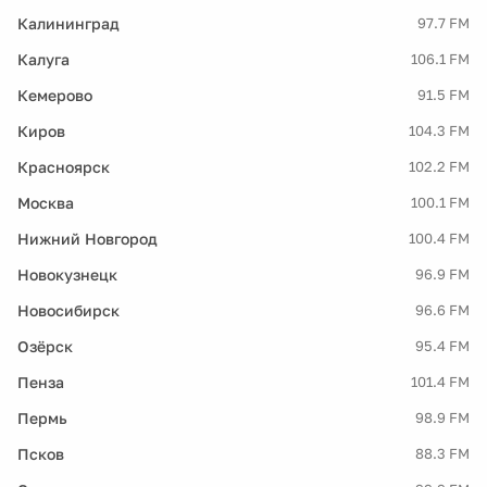
Калининград
97.7 FM
Калуга
106.1 FM
Кемерово
91.5 FM
Киров
104.3 FM
Красноярск
102.2 FM
Москва
100.1 FM
Нижний Новгород
100.4 FM
Новокузнецк
96.9 FM
Новосибирск
96.6 FM
Озёрск
95.4 FM
Пенза
101.4 FM
Пермь
98.9 FM
Псков
88.3 FM