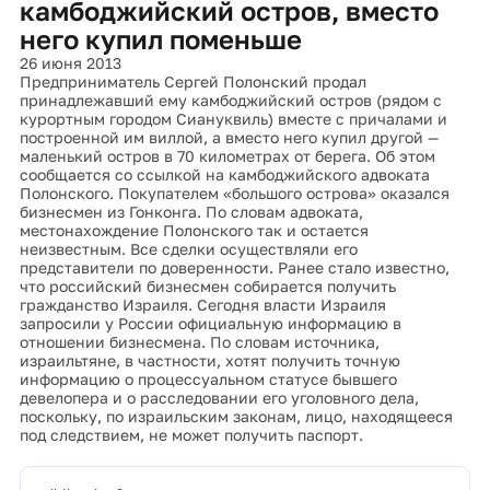
камбоджийский остров, вместо
него купил поменьше
26 июня 2013
Предприниматель Сергей Полонский продал
принадлежавший ему камбоджийский остров (рядом с
курортным городом Сиануквиль) вместе с причалами и
построенной им виллой, а вместо него купил другой —
маленький остров в 70 километрах от берега. Об этом
сообщается со ссылкой на камбоджийского адвоката
Полонского. Покупателем «большого острова» оказался
бизнесмен из Гонконга. По словам адвоката,
местонахождение Полонского так и остается
неизвестным. Все сделки осуществляли его
представители по доверенности. Ранее стало известно,
что российский бизнесмен собирается получить
гражданство Израиля. Сегодня власти Израиля
запросили у России официальную информацию в
отношении бизнесмена. По словам источника,
израильтяне, в частности, хотят получить точную
информацию о процессуальном статусе бывшего
девелопера и о расследовании его уголовного дела,
поскольку, по израильским законам, лицо, находящееся
под следствием, не может получить паспорт.