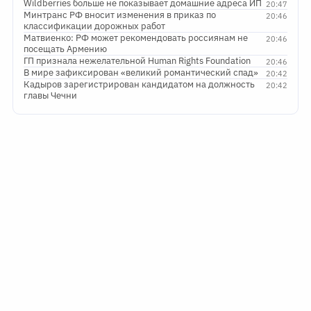
Wildberries больше не показывает домашние адреса ИП
20:47
Минтранс РФ вносит изменения в приказ по
20:46
классификации дорожных работ
Матвиенко: РФ может рекомендовать россиянам не
20:46
посещать Армению
ГП признала нежелательной Human Rights Foundation
20:46
В мире зафиксирован «великий романтический спад»
20:42
Кадыров зарегистрирован кандидатом на должность
20:42
главы Чечни