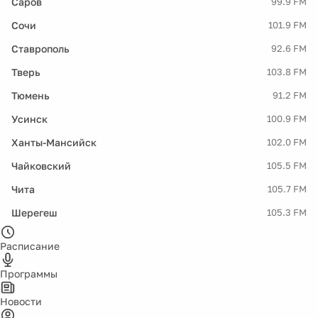
Саров
99.9 FM
Сочи
101.9 FM
Ставрополь
92.6 FM
Тверь
103.8 FM
Тюмень
91.2 FM
Усинск
100.9 FM
Ханты-Мансийск
102.0 FM
Чайковский
105.5 FM
Чита
105.7 FM
Шерегеш
105.3 FM
Расписание
Программы
Новости