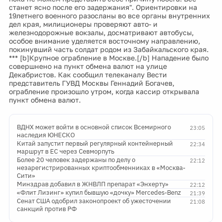
станет ясно после его задержания". Ориентировки на
19летнего военного разосланы во все органы внутренних
дел края, милиционеры проверяют авто- и
железнодорожные вокзалы, досматривают автобусы,
особое внимание уделяется восточному направлению,
покинувший часть солдат родом из Забайкальского края.
*** [b]Крупное ограбление в Москве.[/b] Нападение было
совершнено на пункт обмена валют на улице
Декабристов. Как сообщил телеканалу Вести
представитель ГУВД Москвы Геннадий Богачев,
ограбление произошло утром, когда кассир открывала
пункт обмена валют.
ВДНХ может войти в основной список Всемирного
23:05
наследия ЮНЕСКО
Китай запустит первый регулярный контейнерный
22:34
маршрут в ЕС через Севморпуть
Более 20 человек задержаны по делу о
22:12
незарегистрированных криптообменниках в «Москва-
Сити»
Минздрав добавил в ЖНВЛП препарат «Энхерту»
22:12
«Флит Лизинг» купил бывшую «дочку» Mercedes-Benz
21:39
Сенат США одобрил законопроект об ужесточении
21:08
санкций против РФ