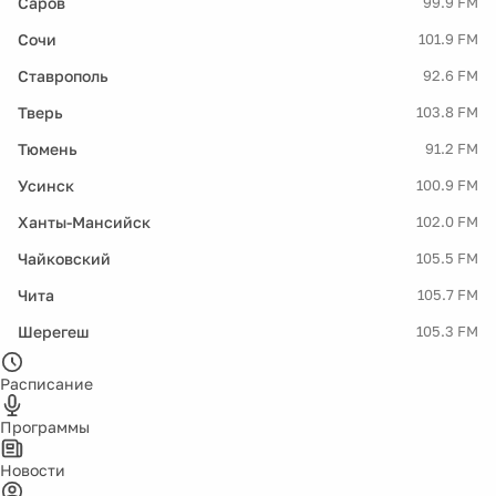
Саров
99.9 FM
Сочи
101.9 FM
Ставрополь
92.6 FM
Тверь
103.8 FM
Тюмень
91.2 FM
Усинск
100.9 FM
Ханты-Мансийск
102.0 FM
Чайковский
105.5 FM
Чита
105.7 FM
Шерегеш
105.3 FM
Расписание
Программы
Новости