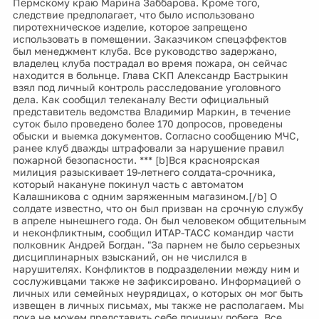
Пермскому краю Марина Заббарова. Кроме того,
следствие предполагает, что было использовано
пиротехническое изделие, которое запрещено
использовать в помещении. Заказчиком спецэффектов
был менеджмент клуба. Все руководство задержано,
владелец клуба пострадал во время пожара, он сейчас
находится в больнце. Глава СКП Александр Бастрыкин
взял под личный контроль расследование уголовного
дела. Как сообщил телеканалу Вести официальный
представитель ведомства Владимир Маркин, в течение
суток было проведено более 170 допросов, проведены
обыски и выемка документов. Согласно сообщению МЧС,
ранее клуб дважды штрафовали за нарушение правил
пожарной безопасности. *** [b]Вся красноярская
милиция разыскивает 19-летнего солдата-срочника,
который накануне покинул часть с автоматом
Калашникова с одним заряженным магазином.[/b] О
солдате известно, что он был призван на срочную службу
в апреле нынешнего года. Он был человеком общительным
и неконфликтным, сообщил ИТАР-ТАСС командир части
полковник Андрей Богдан. "За парнем не было серьезных
дисциплинарных взысканий, он не числился в
нарушителях. Конфликтов в подразделении между ним и
сослуживцами также не зафиксировано. Информацией о
личных или семейных неурядицах, о которых он мог быть
извещен в личных письмах, мы также не располагаем. Мы
пока не можем представить себе причину побега. Все