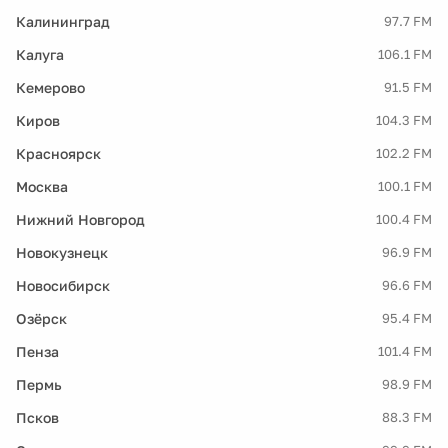
Калининград
97.7 FM
Калуга
106.1 FM
Кемерово
91.5 FM
Киров
104.3 FM
Красноярск
102.2 FM
Москва
100.1 FM
Нижний Новгород
100.4 FM
Новокузнецк
96.9 FM
Новосибирск
96.6 FM
Озёрск
95.4 FM
Пенза
101.4 FM
Пермь
98.9 FM
Псков
88.3 FM