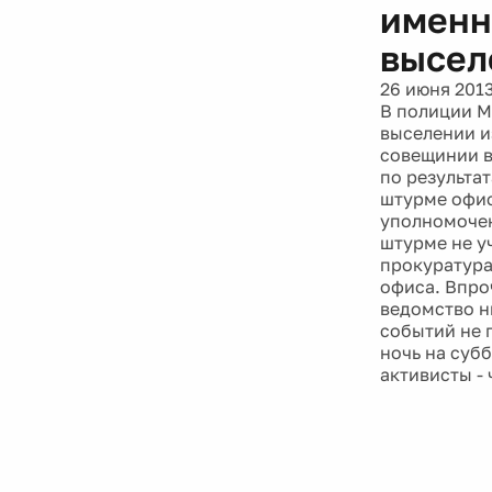
именн
высел
26 июня 201
В полиции М
выселении и
совещинии в
по результа
штурме офис
уполномочен
штурме не у
прокуратура
офиса. Впро
ведомство н
событий не 
ночь на субб
активисты -