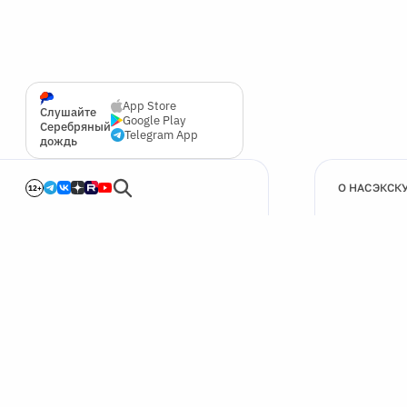
App Store
Слушайте
Google Play
Серебряный
Telegram App
дождь
О НАС
ЭКСК
12+