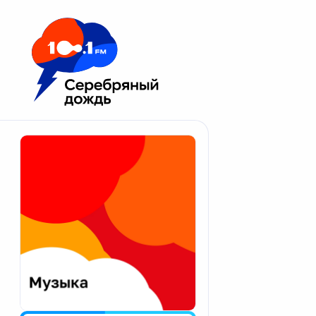
Москва 100.1 FM
Апатиты
Астрахань
Волгоград
Вологда
Екатеринбург
Иваново
Казань
Калининград
Калуга