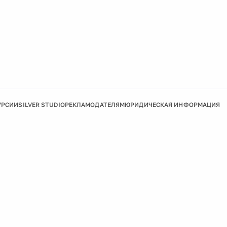
УРСИИ
SILVER STUDIO
РЕКЛАМОДАТЕЛЯМ
ЮРИДИЧЕСКАЯ ИНФОРМАЦИЯ