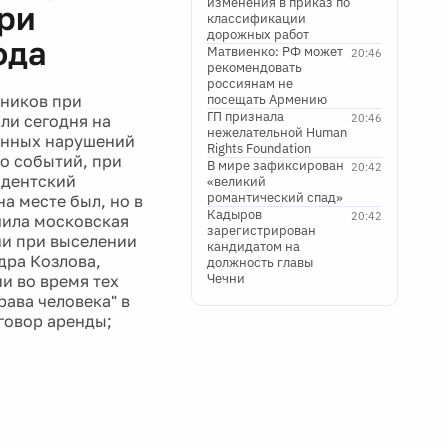
изменения в приказ по
ри
классификации
дорожных работ
ода
Матвиенко: РФ может
20:46
рекомендовать
россиянам не
тников при
посещать Армению
ГП признала
ли сегодня на
20:46
нежелательной Human
венных нарушений
Rights Foundation
то событий, при
В мире зафиксирован
20:42
идентский
«великий
романтический спад»
а месте был, но в
Кадыров
20:42
чила московская
зарегистрирован
ии при выселении
кандидатом на
дра Козлова,
должность главы
Чечни
и во время тех
ава человека" в
оговор аренды;