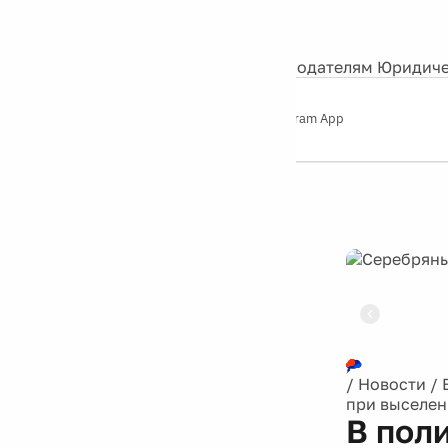
События
Контакты
О нас
Экскурсии
Silver Studio
Рекламодателям
Юридиче
Слушайте
App Store
Google Play
Telegram App
Серебряный
дождь
12+
Реклама
/
Новости
/
при выселен
В пол