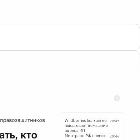
л правозащитников
Wildberries больше не
20:47
показывает домашние
адреса ИП
ть, кто
Минтранс РФ вносит
20:46