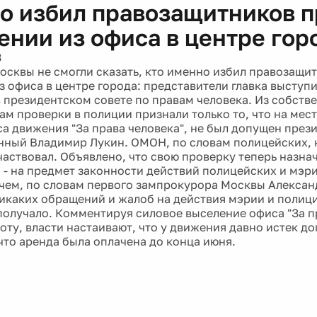
о избил правозащитников п
ении из офиса в центре гор
3
осквы не смогли сказать, кто именно избил правозащи
з офиса в центре города: представители главка выступи
 президентском совете по правам человека. Из собст
там проверки в полиции признали только то, что на мес
а движения "За права человека", не был допущен през
ный Владимир Лукин. ОМОН, по словам полицейских, н
частвовал. Объявлено, что свою проверку теперь назна
 - на предмет законности действий полицейских и мэр
чем, по словам первого зампрокурора Москвы Алексан
икаких обращений и жалоб на действия мэрии и полици
получало. Комментируя силовое выселение офиса "За пр
оту, власти настаивают, что у движения давно истек д
 что аренда была оплачена до конца июня.