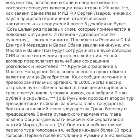
документом, последние детали и спорные моменты
которого согласуют делегации двух стран в Женеве. Но,
как заявил ранее глава МИД РФ Сергей Лавров, никаких
пауз в процессе ограничения стратегических
наступательных вооружений после 5 декабря не будет.
"Есть целый ряд правовых схем, которые применяются в
подобных ситуациях. И главное - договориться по
существу", - сказал министр. Президенты России и США
Дмитрий Медведев и Барак Обама завили накануне, что
Москва и Вашингтон будут сотрудничать в духе договора
СНВ и после истечения срока его действия. Новой
договор предполагает дальнейшее сокращение
боеголовок и носителей. *** Крупное ограбление в
Москве. Нападение было совершнено на пункт обмена
валют на улице Декабристов. Как сообщил источник в
правоохранительных органах, "в 10:00, когда кассир
открывал пункт обмена валют, в помещение ворвались
трое преступников, угрожая ножом, они забрали 9 млн
рублей и скрылись. *** [b]В Румынии проходит второй тур
президентских выборов, за кресло главы государства
борются нынешний глава государства Траян Бэсеску и
председатель Сената румынского парламента, глава
альянса Социал-демократической и Консервативной
партий Мирча Джоанэ. [/b] Они стали победителями
первого тура голосования, набрав каждый более 30 проц
голосов. Первые после вступления Румынии в ЕС выборы