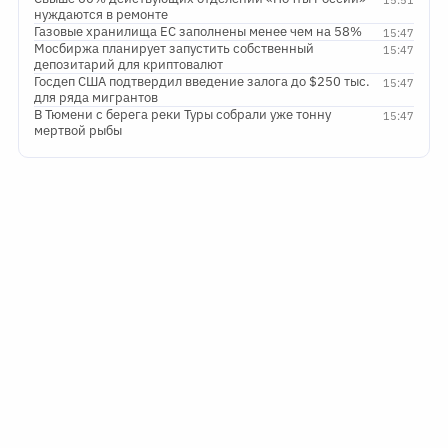
15:51
нуждаются в ремонте
Газовые хранилища ЕС заполнены менее чем на 58%
15:47
Мосбиржа планирует запустить собственный
15:47
депозитарий для криптовалют
Госдеп США подтвердил введение залога до $250 тыс.
15:47
для ряда мигрантов
В Тюмени с берега реки Туры собрали уже тонну
15:47
мертвой рыбы