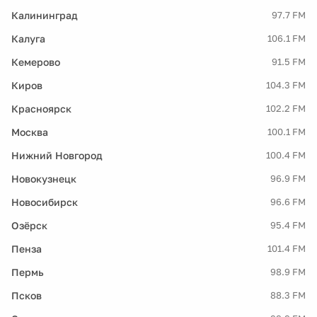
Калининград
97.7 FM
Калуга
106.1 FM
Кемерово
91.5 FM
Киров
104.3 FM
Красноярск
102.2 FM
Москва
100.1 FM
Нижний Новгород
100.4 FM
Новокузнецк
96.9 FM
Новосибирск
96.6 FM
Озёрск
95.4 FM
Пенза
101.4 FM
Пермь
98.9 FM
Псков
88.3 FM