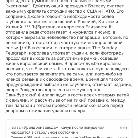
президента румынская пресса называет самыми
"жесткими". Действующий президент Бэсеску считает
важным укреплять сотрудничество с США и НАТО. Его
сопреник Джоанэ говорит о необходимости более
глубокого развития отношений с Россией, Китаем и
Индией. *** [b]Британская королева Елизавета II
отправила редакторам газет и журналов письмо, в
котором выразила недовольство папарацци, которые, по
ее мнению, вторгаются в частную жизнь королевской
семьи.[/b]В послании, о котором пишет The Sunday
Telegraph, королева угрожает судами, если фотографы
продолжат выходить за допустимые рамки, освещая
жизнь королевской семьи. В пресс–службе королевы
посняют, что Елизавета II готова подать в суд на каждого,
кто попытается запечатлеть ее саму, или кого-либо из
членов семьи в их свободное время. Время для такого
предупреждения выбрано не случайно, отмечает издание,
скоро Рождество, королева и ее муж герцог
Эдинбургский Филипп ждут в гости всех четверых детей
с семьями. И рассчитывают на тихий праздник. Между
тем папарацц готовы провести несколько часов перед
дворцом в ожидании удачного кадра.
Глава «Уралдронзавода» Ткачук после покушения
15:51
находится в стабильном состоянии
Свыше 60% действующих отделений «Почты России»