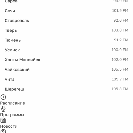
Саров
99.9 FM
Сочи
101.9 FM
Ставрополь
92.6 FM
Тверь
103.8 FM
Тюмень
91.2 FM
Усинск
100.9 FM
Ханты-Мансийск
102.0 FM
Чайковский
105.5 FM
Чита
105.7 FM
Шерегеш
105.3 FM
Расписание
Программы
Новости