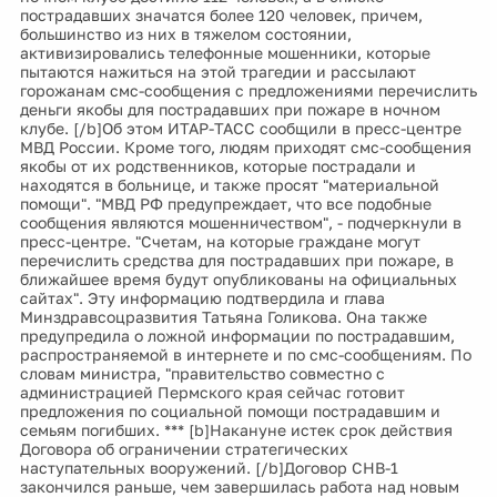
пострадавших значатся более 120 человек, причем,
большинство из них в тяжелом состоянии,
активизировались телефонные мошенники, которые
пытаются нажиться на этой трагедии и рассылают
горожанам смс-сообщения с предложениями перечислить
деньги якобы для пострадавших при пожаре в ночном
клубе. [/b]Об этом ИТАР-ТАСС сообщили в пресс-центре
МВД России. Кроме того, людям приходят смс-сообщения
якобы от их родственников, которые пострадали и
находятся в больнице, и также просят "материальной
помощи". "МВД РФ предупреждает, что все подобные
сообщения являются мошенничеством", - подчеркнули в
пресс-центре. "Счетам, на которые граждане могут
перечислить средства для пострадавших при пожаре, в
ближайшее время будут опубликованы на официальных
сайтах". Эту информацию подтвердила и глава
Минздравсоцразвития Татьяна Голикова. Она также
предупредила о ложной информации по пострадавшим,
распространяемой в интернете и по смс-сообщениям. По
словам министра, "правительство совместно с
администрацией Пермского края сейчас готовит
предложения по социальной помощи пострадавшим и
семьям погибших. *** [b]Накануне истек срок действия
Договора об ограничении стратегических
наступательных вооружений. [/b]Договор СНВ-1
закончился раньше, чем завершилась работа над новым