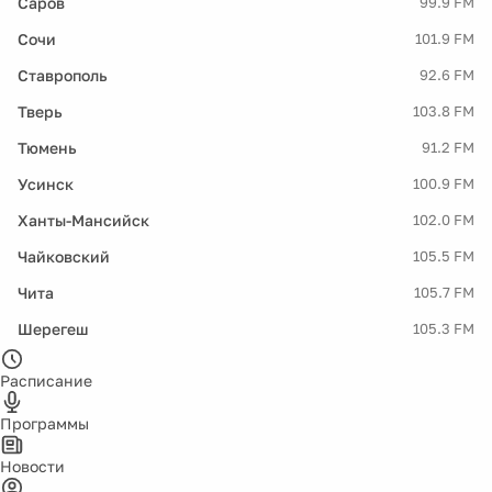
Саров
99.9 FM
Сочи
101.9 FM
Ставрополь
92.6 FM
Тверь
103.8 FM
Тюмень
91.2 FM
Усинск
100.9 FM
Ханты-Мансийск
102.0 FM
Чайковский
105.5 FM
Чита
105.7 FM
Шерегеш
105.3 FM
Расписание
Программы
Новости