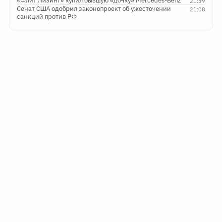
«Флит Лизинг» купил бывшую «дочку» Mercedes-Benz
21:39
Сенат США одобрил законопроект об ужесточении
21:08
санкций против РФ