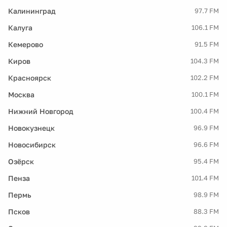
Калининград
97.7 FM
Калуга
106.1 FM
Кемерово
91.5 FM
Киров
104.3 FM
Красноярск
102.2 FM
Москва
100.1 FM
Нижний Новгород
100.4 FM
Новокузнецк
96.9 FM
Новосибирск
96.6 FM
Озёрск
95.4 FM
Пенза
101.4 FM
Пермь
98.9 FM
Псков
88.3 FM