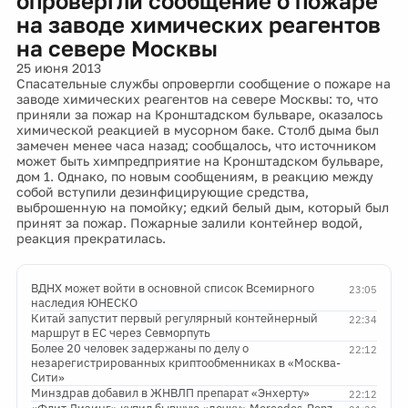
опровергли сообщение о пожаре
на заводе химических реагентов
на севере Москвы
25 июня 2013
Спасательные службы опровергли сообщение о пожаре на
заводе химических реагентов на севере Москвы: то, что
приняли за пожар на Кронштадском бульваре, оказалось
химической реакцией в мусорном баке. Столб дыма был
замечен менее часа назад; сообщалось, что источником
может быть химпредприятие на Кронштадском бульваре,
дом 1. Однако, по новым сообщениям, в реакцию между
собой вступили дезинфицирующие средства,
выброшенную на помойку; едкий белый дым, который был
принят за пожар. Пожарные залили контейнер водой,
реакция прекратилась.
ВДНХ может войти в основной список Всемирного
23:05
наследия ЮНЕСКО
Китай запустит первый регулярный контейнерный
22:34
маршрут в ЕС через Севморпуть
Более 20 человек задержаны по делу о
22:12
незарегистрированных криптообменниках в «Москва-
Сити»
Минздрав добавил в ЖНВЛП препарат «Энхерту»
22:12