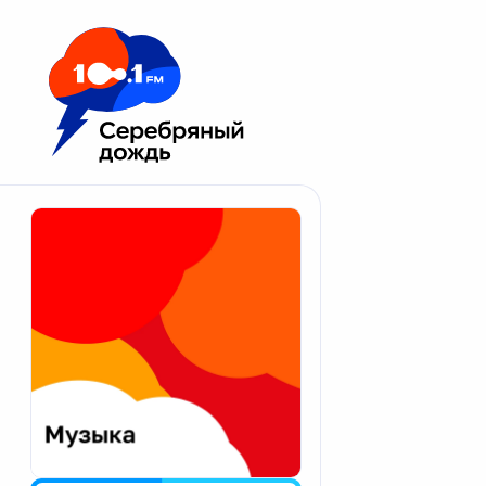
Москва 100.1 FM
Апатиты
Астрахань
Волгоград
Вологда
Екатеринбург
Иваново
Казань
Калининград
Калуга