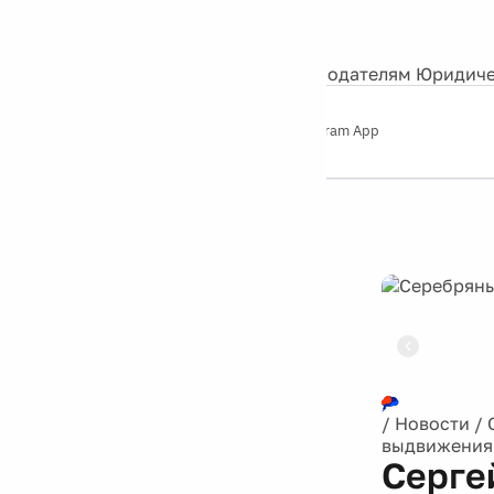
События
Контакты
О нас
Экскурсии
Silver Studio
Рекламодателям
Юридиче
Слушайте
App Store
Google Play
Telegram App
Серебряный
дождь
12+
Реклама
/
Новости
/
выдвижения
Серге