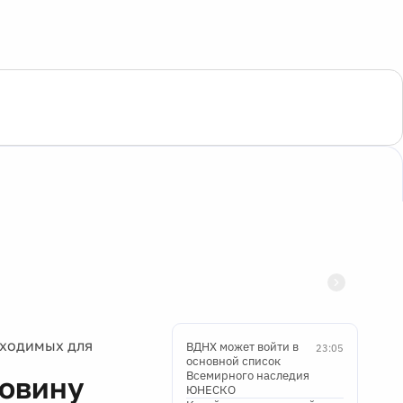
бходимых для
ВДНХ может войти в
23:05
основной список
Всемирного наследия
ловину
ЮНЕСКО