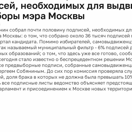
сей, необходимых для выд
боры мэра Москвы
3
нин собрал почти половину подписей, необходимых дл
 Москвы: о том, что собрано около 36 тысяч подписей
ртал кандидата. Помимо избирателей, самовыдвиженц
так называемый муниципальный фильтр - 6% подписей 
ых образований; о том, что здесь уже все готово, соо
сегодня стало известно о беспрецедентном решении М
се предвыборные подписи, собранные самовыдвиженцам
ергеем Собяниным. До сих пор комиссия проверяла сл
й, доля брака в которых не должна была превышать 10
 все подписные листы ведомство объясняет предстоя
арламент и присоединением к Москве новых территори