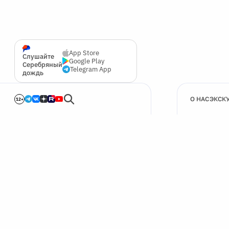
App Store
Слушайте
Google Play
Серебряный
Telegram App
дождь
О НАС
ЭКСК
12+
🍪
Мы используем cookie для улучшения работы сайта.