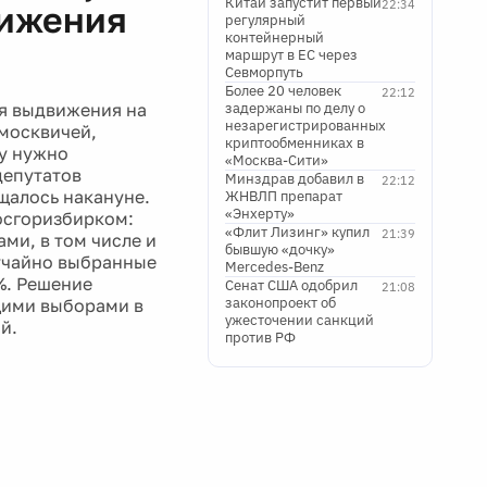
Китай запустит первый
22:34
вижения
регулярный
контейнерный
маршрут в ЕС через
Севморпуть
Более 20 человек
22:12
я выдвижения на
задержаны по делу о
незарегистрированных
 москвичей,
криптообменниках в
у нужно
«Москва-Сити»
депутатов
Минздрав добавил в
22:12
бщалось накануне.
ЖНВЛП препарат
«Энхерту»
осгоризбирком:
«Флит Лизинг» купил
21:39
и, в том числе и
бывшую «дочку»
учайно выбранные
Mercedes-Benz
%. Решение
Сенат США одобрил
21:08
законопроект об
щими выборами в
ужесточении санкций
й.
против РФ