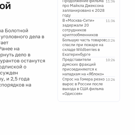
Продолжение фильма
11:36
ной
про Майкла Джексона
запланировано к 2028
году
В «Москва-Сити»
11:36
задержали 20
на Болотной
сотрудников
криптообменников
уголовного дела в
Большую часть товаров
10:26
тает
спасли при пожаре на
Ранее на
складе Wildberries в
рнуть дело в
Екатеринбурге
Представители
урантов останутся
10:26
думских фракций
одпиской о
присоединяются к
осужден
нападкам на «Яблоко»
, и 2,5 года
Спрос на Гомера резко
10:26
вырос в России после
спорядков на
выхода в США фильма
«Одиссея»