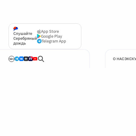
App Store
Слушайте
Google Play
Серебряный
Telegram App
дождь
О НАС
ЭКСК
12+
🍪
Мы используем cookie для улучшения работы сайта.