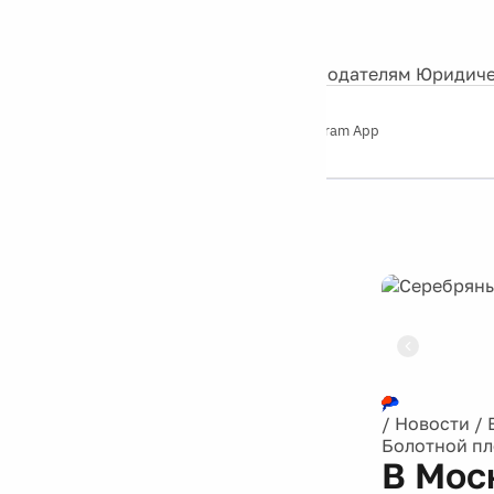
События
Контакты
О нас
Экскурсии
Silver Studio
Рекламодателям
Юридиче
Слушайте
App Store
Google Play
Telegram App
Серебряный
дождь
12+
Реклама
/
Новости
/
Болотной п
В Мос