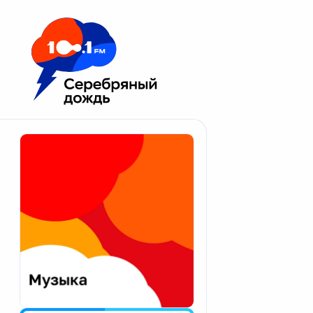
Москва 100.1 FM
Апатиты
Астрахань
Волгоград
Вологда
Екатеринбург
Иваново
Казань
Калининград
Калуга