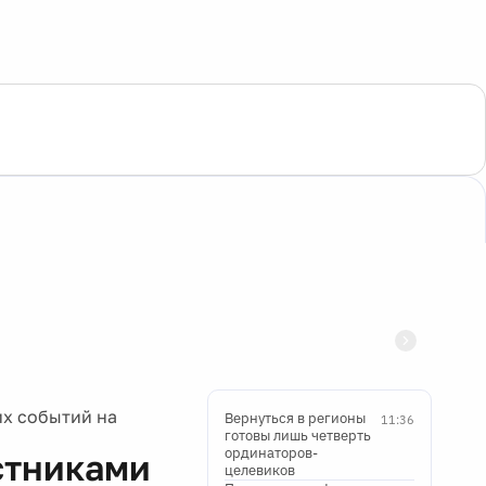
их событий на
Вернуться в регионы
11:36
готовы лишь четверть
ординаторов-
стниками
целевиков