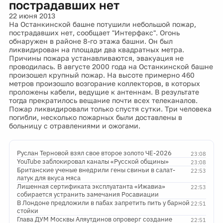
пострадавших нет
22 июня 2013
На Останкинской башне потушили небольшой пожар,
пострадавших нет, сообщает "Интерфакс". Огонь
обнаружен в районе 8-го этажа башни. Он был
ликвидирован на площади два квадратных метра.
Причины пожара устанавливаются, эвакуация не
проводилась. В августе 2000 года на Останкинской башне
произошел крупный пожар. На высоте примерно 460
метров произошло возгорание коллекторов, в которых
проложены кабели, ведущие к антеннам. В результате
тогда прекратилось вещание почти всех телеканалов.
Пожар ликвидировали только спустя сутки. Три человека
погибли, несколько пожарных были доставлены в
больницу с отравлениями и ожогами.
Руслан Терновой взял свое второе золото ЧЕ-2026
23:08
YouTube заблокировал каналы «Русской общины»
23:08
Британские ученые внедрили гены свиньи в салат-
22:53
латук для вкуса мяса
Лишенная сертификата эксплуатанта «Ижавиа»
22:53
собирается устранить замечания Росавиации
В Лондоне предложили в пабах запретить пить у барной
22:51
стойки
Глава ДУМ Москвы Аляутдинов опроверг создание
22:51