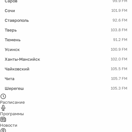
Саров
99.9 FM
Сочи
101.9 FM
Ставрополь
92.6 FM
Тверь
103.8 FM
Тюмень
91.2 FM
Усинск
100.9 FM
Ханты-Мансийск
102.0 FM
Чайковский
105.5 FM
Чита
105.7 FM
Шерегеш
105.3 FM
Расписание
Программы
Новости