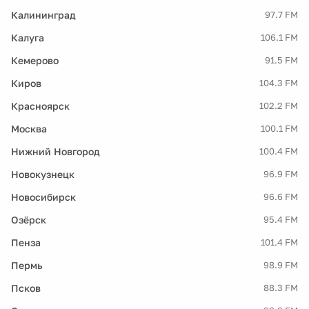
Калининград
97.7 FM
Калуга
106.1 FM
Кемерово
91.5 FM
Киров
104.3 FM
Красноярск
102.2 FM
Москва
100.1 FM
Нижний Новгород
100.4 FM
Новокузнецк
96.9 FM
Новосибирск
96.6 FM
Озёрск
95.4 FM
Пенза
101.4 FM
Пермь
98.9 FM
Псков
88.3 FM