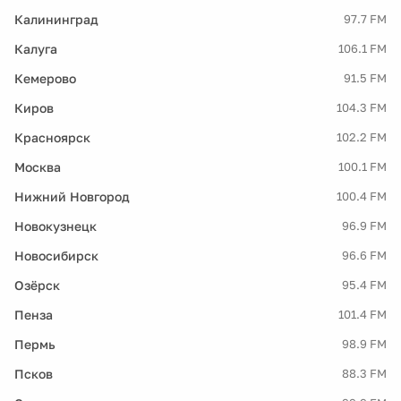
Калининград
97.7 FM
Калуга
106.1 FM
Кемерово
91.5 FM
Киров
104.3 FM
Красноярск
102.2 FM
Москва
100.1 FM
Нижний Новгород
100.4 FM
Новокузнецк
96.9 FM
Новосибирск
96.6 FM
Озёрск
95.4 FM
Пенза
101.4 FM
Пермь
98.9 FM
Псков
88.3 FM