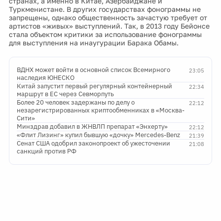
странах, а именно в Китае, Азербайджане и
Туркменистане. В других государствах фонограммы не
запрещены, однако общественность зачастую требует от
артистов «живых» выступлений. Так, в 2013 году Бейонсе
стала объектом критики за использование фонограммы
для выступления на инаугурации Барака Обамы.
ВДНХ может войти в основной список Всемирного
23:05
наследия ЮНЕСКО
Китай запустит первый регулярный контейнерный
22:34
маршрут в ЕС через Севморпуть
Более 20 человек задержаны по делу о
22:12
незарегистрированных криптообменниках в «Москва-
Сити»
Минздрав добавил в ЖНВЛП препарат «Энхерту»
22:12
«Флит Лизинг» купил бывшую «дочку» Mercedes-Benz
21:39
Сенат США одобрил законопроект об ужесточении
21:08
санкций против РФ