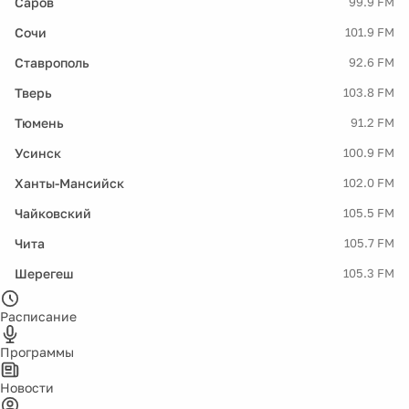
Саров
99.9 FM
Сочи
101.9 FM
Ставрополь
92.6 FM
Тверь
103.8 FM
Тюмень
91.2 FM
Усинск
100.9 FM
Ханты-Мансийск
102.0 FM
Чайковский
105.5 FM
Чита
105.7 FM
Шерегеш
105.3 FM
Расписание
Программы
Новости