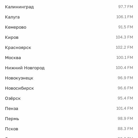
Калининград
97.7 FM
Калуга
106.1 FM
Кемерово
91.5 FM
Киров
104.3 FM
Красноярск
102.2 FM
Москва
100.1 FM
Нижний Новгород
100.4 FM
Новокузнецк
96.9 FM
Новосибирск
96.6 FM
Озёрск
95.4 FM
Пенза
101.4 FM
Пермь
98.9 FM
Псков
88.3 FM