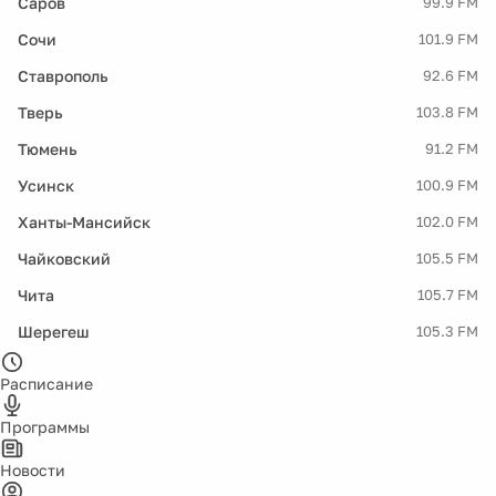
Саров
99.9 FM
Сочи
101.9 FM
Ставрополь
92.6 FM
Тверь
103.8 FM
Тюмень
91.2 FM
Усинск
100.9 FM
Ханты-Мансийск
102.0 FM
Чайковский
105.5 FM
Чита
105.7 FM
Шерегеш
105.3 FM
Расписание
Программы
Новости