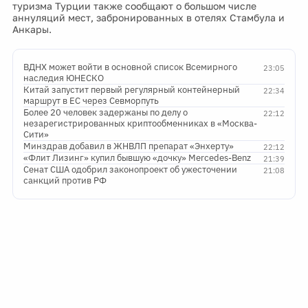
туризма Турции также сообщают о большом числе
аннуляций мест, забронированных в отелях Стамбула и
Анкары.
ВДНХ может войти в основной список Всемирного
23:05
наследия ЮНЕСКО
Китай запустит первый регулярный контейнерный
22:34
маршрут в ЕС через Севморпуть
Более 20 человек задержаны по делу о
22:12
незарегистрированных криптообменниках в «Москва-
Сити»
Минздрав добавил в ЖНВЛП препарат «Энхерту»
22:12
«Флит Лизинг» купил бывшую «дочку» Mercedes-Benz
21:39
Сенат США одобрил законопроект об ужесточении
21:08
санкций против РФ