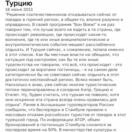
Турцию
18 июня 2013
"Решение соотечественников отказываться сейчас от
поездок в горячий регион, в общем-то, вполне разумно и
оправданно. В своей программе "Бон Вояж!" я не раз
говорил том, что лучше всего не ездить в те страны, где
происходят революции, где происходят какие-то
волнения, где те или иные внешнеполитические и
внутриполитические события мешают расслабленно
отдыхать. И Турция сейчас, к сожалению, попала именно
в этот список. Как бы местные власти ни обещали, что
ситуация под контролем; как бы те или иные
турагентства ни говорили, что всё, что происходит - это
происходит за воротами гостиницы, - я на самом деле
категорически бы не советовал сейчас отдыхать в этот
достаточно неспокойный регион. Всяко может быть.
Насколько я знаю, уже сейчас многие туристические
потоки перенаправлены в соседние Кипр, Грецию и
Египет. Ну, будем считать, что туркам не повезло, хотя
мне искренне эта страна всегда очень нравилась для
отдыха". Ранее в Ассоциации туроператоров России
сообщили, что беспорядки в Стамбуле привели к
массовым отказам российских туристов от поездок в этот
турецкий город. По информации АТОР, объем
бронирований в гостиницах Стамбула снизился за
последнее время на 50%. В министерстве культуры и