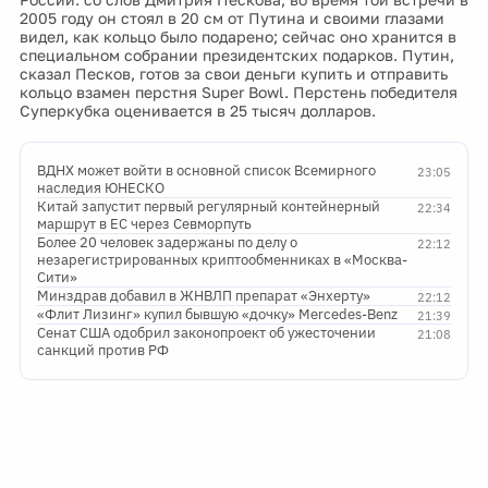
2005 году он стоял в 20 см от Путина и своими глазами
видел, как кольцо было подарено; сейчас оно хранится в
специальном собрании президентских подарков. Путин,
сказал Песков, готов за свои деньги купить и отправить
кольцо взамен перстня Super Bowl. Перстень победителя
Суперкубка оценивается в 25 тысяч долларов.
ВДНХ может войти в основной список Всемирного
23:05
наследия ЮНЕСКО
Китай запустит первый регулярный контейнерный
22:34
маршрут в ЕС через Севморпуть
Более 20 человек задержаны по делу о
22:12
незарегистрированных криптообменниках в «Москва-
Сити»
Минздрав добавил в ЖНВЛП препарат «Энхерту»
22:12
«Флит Лизинг» купил бывшую «дочку» Mercedes-Benz
21:39
Сенат США одобрил законопроект об ужесточении
21:08
санкций против РФ