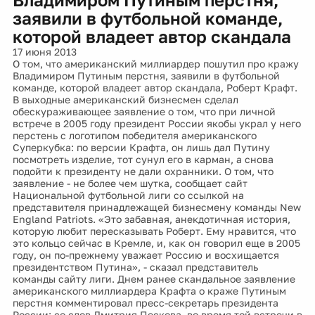
заявили в футбольной команде,
которой владеет автор скандала
17 июня 2013
О том, что американский миллиардер пошутил про кражу
Владимиром Путиным перстня, заявили в футбольной
команде, которой владеет автор скандала, Роберт Крафт.
В выходные американский бизнесмен сделал
обескураживающее заявление о том, что при личной
встрече в 2005 году президент России якобы украл у него
перстень с логотипом победителя американского
Суперкубка: по версии Крафта, он лишь дал Путину
посмотреть изделие, тот сунул его в карман, а снова
подойти к президенту не дали охранники. О том, что
заявление - не более чем шутка, сообщает сайт
Национальной футбольной лиги со ссылкой на
представителя принадлежащей бизнесмену команды New
England Patriots. «Это забавная, анекдотичная история,
которую любит пересказывать Роберт. Ему нравится, что
это кольцо сейчас в Кремле, и, как он говорил еще в 2005
году, он по-прежнему уважает Россию и восхищается
президентством Путина», - сказал представитель
команды сайту лиги. Днем ранее скандальное заявление
американского миллиардера Крафта о краже Путиным
перстня комментировал пресс-секретарь президента
России: со слов Дмитрия Пескова, во время той встречи в