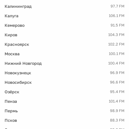
Калининград
97.7 FM
Калуга
106.1 FM
Кемерово
91.5 FM
Киров
104.3 FM
Красноярск
102.2 FM
Москва
100.1 FM
Нижний Новгород
100.4 FM
Новокузнецк
96.9 FM
Новосибирск
96.6 FM
Озёрск
95.4 FM
Пенза
101.4 FM
Пермь
98.9 FM
Псков
88.3 FM