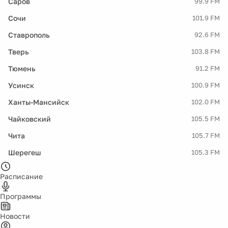
Саров
99.9 FM
Сочи
101.9 FM
Ставрополь
92.6 FM
Тверь
103.8 FM
Тюмень
91.2 FM
Усинск
100.9 FM
Ханты-Мансийск
102.0 FM
Чайковский
105.5 FM
Чита
105.7 FM
Шерегеш
105.3 FM
Расписание
Программы
Новости