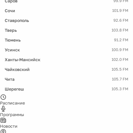
Саров
99.9 FM
Сочи
101.9 FM
Ставрополь
92.6 FM
Тверь
103.8 FM
Тюмень
91.2 FM
Усинск
100.9 FM
Ханты-Мансийск
102.0 FM
Чайковский
105.5 FM
Чита
105.7 FM
Шерегеш
105.3 FM
Расписание
Программы
Новости