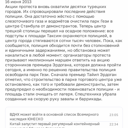
16 июня 2013
Акции протеста вновь охватили десятки турецких
городов. Их спровоцировали последние действия
полиции. Она достаточно жёстко с помощью
слезоточивого газа и водомётов очистила парк Гези в
центре Стамбула от демонстрантов. Теперь центр
трецкой столицы перешел на осадное положение: все
подступы к площади Таксим охраняются полицией, в
центр города стягиваются сотни тысяч человек. Пока, как
сообщается, полиция обходится почти без столкновений
и единичными задержаниями, но обстановка может
накалиться в любой момент: организаторы протеста
призывают миллионным маршем ответить на акцию
сторонников премьера Эрдогана, которая должна пройти
сегодня, а именно по решению правительства полиция
освободила парк Гези. Сначала премьер Тайип Эрдоган
отметил, что строительство в парке торгового центра уже
остановлено, как того и требовали демонстранты, затем
предупредил о необходимости повиноваться полиции - и
площадь стали очищать от лагеря. Спецтехника убрала
созданные на скорую руку завалы и баррикады.
ВДНХ может войти в основной список Всемирного
23:05
наследия ЮНЕСКО
Китай запустит первый регулярный контейнерный
22:34