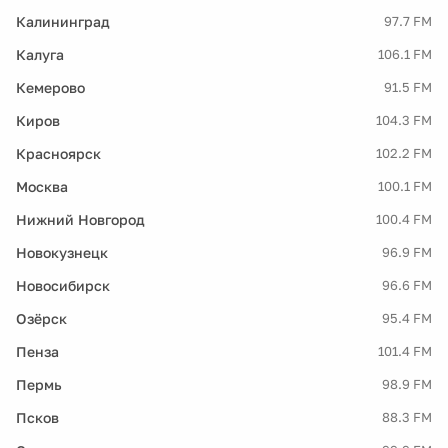
Калининград
97.7 FM
Калуга
106.1 FM
Кемерово
91.5 FM
Киров
104.3 FM
Красноярск
102.2 FM
Москва
100.1 FM
Нижний Новгород
100.4 FM
Новокузнецк
96.9 FM
Новосибирск
96.6 FM
Озёрск
95.4 FM
Пенза
101.4 FM
Пермь
98.9 FM
Псков
88.3 FM