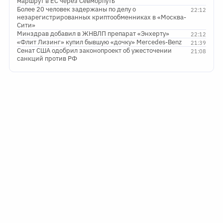
маршрут в ЕС через Севморпуть
Более 20 человек задержаны по делу о
22:12
незарегистрированных криптообменниках в «Москва-
Сити»
Минздрав добавил в ЖНВЛП препарат «Энхерту»
22:12
«Флит Лизинг» купил бывшую «дочку» Mercedes-Benz
21:39
Сенат США одобрил законопроект об ужесточении
21:08
санкций против РФ