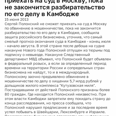
приехать на суд в Москву, пока
не закончится разбирательство
по его делу в Камбодже
15 июня 2013
Сергей Полонский не сможет приехать на суд в Москву
по обвинению в мошенничестве, пока не закончится
разбирательство по его делу в Камбодже, сообщила
защита российского бизнесмена, уточнив, что самый
смелый прогноз окончания суда в Камбодже - конец июля
- начало августа. В этой стране после дебоша на судне
накануне Нового года Полонский отпущен из тюрьмы под
подписку о невыезде. Накануне Следственный
департамент МВД объявил, что Полонский будет объявлен
в федеральный розыск, а если за определенный период
времени на территории России и сопредельных стран
бизнесмена не найдут, то и в международный.
Полонскому заочно предъявлено обвинение в
мошенничестве по делу о хищении 5,7 млрд рублей у
дольщиков жилого комплекса "Кутузовская миля".
Пострадавшими от действий Полонского признаны более
80 граждан. Где находится Полонский неизвестно. При
этом власти Камбоджи запретили ему покидать страну до
конца расследования, но пресса сообщала, что
Полонский нарушил предписание и за последнее время
успел побывать в Швейцарии, Люксембурге и Израиле.