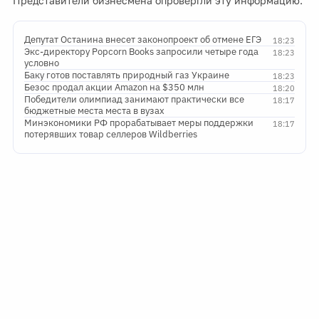
Представители бизнесмена опровергли эту информацию.
Депутат Останина внесет законопроект об отмене ЕГЭ
18:23
Экс-директору Popcorn Books запросили четыре года
18:23
условно
Баку готов поставлять природный газ Украине
18:23
Безос продал акции Amazon на $350 млн
18:20
Победители олимпиад занимают практически все
18:17
бюджетные места места в вузах
Минэкономики РФ прорабатывает меры поддержки
18:17
потерявших товар селлеров Wildberries