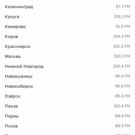
Калининград
97.7 FM
Калуга
106.1 FM
Кемерово
91.5 FM
Киров
104.3 FM
Красноярск
102.2 FM
Москва
100.1 FM
Нижний Новгород
100.4 FM
Новокузнецк
96.9 FM
Новосибирск
96.6 FM
Озёрск
95.4 FM
Пенза
101.4 FM
Пермь
98.9 FM
Псков
88.3 FM