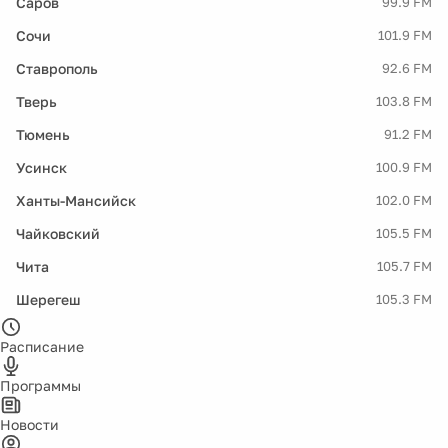
Саров
99.9 FM
Сочи
101.9 FM
Ставрополь
92.6 FM
Тверь
103.8 FM
Тюмень
91.2 FM
Усинск
100.9 FM
Ханты-Мансийск
102.0 FM
Чайковский
105.5 FM
Чита
105.7 FM
Шерегеш
105.3 FM
Расписание
Программы
Новости