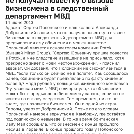
не получал повестку о вызове
бизнесмена в следственный
департамент МВД
14 июня 2013
Адвокат Сергея Полонского и наш коллега Александр
Добровинский заявил, что не получал повестку о вызове
бизнесмена в следственный департамент МВД для
предъявления ему обвинения в мошенничестве.
Полонский является основателем компании Potok
(бывшей Mirax Group). "Сергею Юрьевичу пришла повестка
в Potok, а мне следствие извещение не присылало, хотя
прекрасно знает о моем местонахождении", - пояснил
адвокат. Он добавил, что Полонский не сможет явиться в
МВД, "если только он сейчас не в полете". Как сообщалось
ранее, обвинение будет предъявлено по факту хищения
более 5,7 млрд рублей у дольщиков жилищного комплекса
"Кутузовская миля". МВД подчеркнуло, что объявление
может быть предъявлено бизнесмену заочно, если он не
явится по вызову следствия. Тем временем, никто не
знает, где находится бизнесмен. Он в одной из стран
Европы, уверяет Добровинский. Позже по его словам
Полонский намерен вернуться в Камбоджу, где остаётся
под подпиской о невыезде. В то же время британская
Daily Mail сообщила, что бизнесмен с конца прошлого
месяца в Израиле. В конце прошлого года у Полонского