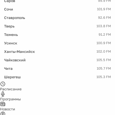
Саров
99.9 FM
Сочи
101.9 FM
Ставрополь
92.6 FM
Тверь
103.8 FM
Тюмень
91.2 FM
Усинск
100.9 FM
Ханты-Мансийск
102.0 FM
Чайковский
105.5 FM
Чита
105.7 FM
Шерегеш
105.3 FM
Расписание
Программы
Новости