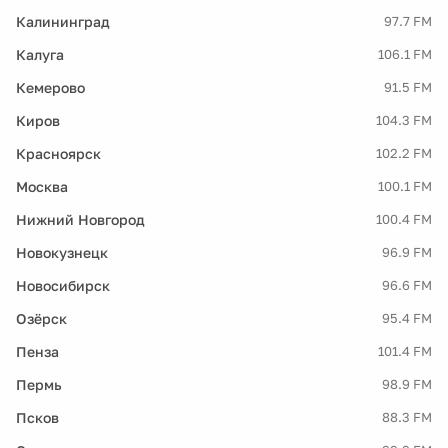
Калининград
97.7 FM
Калуга
106.1 FM
Кемерово
91.5 FM
Киров
104.3 FM
Красноярск
102.2 FM
Москва
100.1 FM
Нижний Новгород
100.4 FM
Новокузнецк
96.9 FM
Новосибирск
96.6 FM
Озёрск
95.4 FM
Пенза
101.4 FM
Пермь
98.9 FM
Псков
88.3 FM