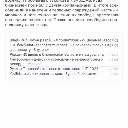
возникли проблемы с законом в Камбодже, куда
бизнесмен приехал с двумя компаньонами. В итоге всех
обвинили в нанесении телесных повреждений местным
морякам и незаконном лишении их свободы, арестовали
и посадили за решётку. Позже россиян освободили под
подписку о невыезде.
Владимир Путин разрешил приватизацию Шереметьево
07:05
Т.н. бомбилам запретят таксовать на вокзалах Москвы и
07:05
в аэропорту «Внуково»
Режим ЧС ввели в Смоленской области из-за урагана
07:05
Метеорологи допустили обновление температурного
07:05
рекорда в Москве
Руслан Терновой взял свое второе золото ЧЕ-2026
23:08
YouTube заблокировал каналы «Русской общины»
23:08