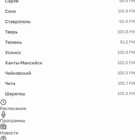
Саров
99.9 FM
Сочи
101.9 FM
Ставрополь
92.6 FM
Тверь
103.8 FM
Тюмень
91.2 FM
Усинск
100.9 FM
Ханты-Мансийск
102.0 FM
Чайковский
105.5 FM
Чита
105.7 FM
Шерегеш
105.3 FM
Расписание
Программы
Новости