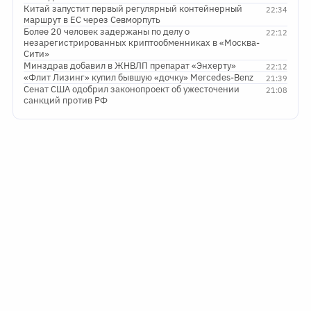
Китай запустит первый регулярный контейнерный
22:34
маршрут в ЕС через Севморпуть
Более 20 человек задержаны по делу о
22:12
незарегистрированных криптообменниках в «Москва-
Сити»
Минздрав добавил в ЖНВЛП препарат «Энхерту»
22:12
«Флит Лизинг» купил бывшую «дочку» Mercedes-Benz
21:39
Сенат США одобрил законопроект об ужесточении
21:08
санкций против РФ