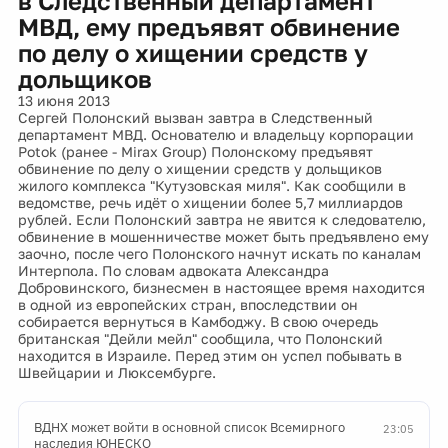
в Следственный департамент
МВД, ему предъявят обвинение
по делу о хищении средств у
дольщиков
13 июня 2013
Сергей Полонский вызван завтра в Следственный
департамент МВД. Основателю и владельцу корпорации
Potok (ранее - Mirax Group) Полонскому предъявят
обвинение по делу о хищении средств у дольщиков
жилого комплекса "Кутузовская миля". Как сообщили в
ведомстве, речь идёт о хищении более 5,7 миллиардов
рублей. Если Полонский завтра не явится к следователю,
обвинение в мошенничестве может быть предъявлено ему
заочно, после чего Полонского начнут искать по каналам
Интерпола. По словам адвоката Александра
Добровинского, бизнесмен в настоящее время находится
в одной из европейских стран, впоследствии он
собирается вернуться в Камбоджу. В свою очередь
британская "Дейли мейл" сообщила, что Полонский
находится в Израиле. Перед этим он успел побывать в
Швейцарии и Люксембурге.
ВДНХ может войти в основной список Всемирного
23:05
наследия ЮНЕСКО