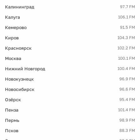
Калининград
97.7 FM
Калуга
106.1 FM
Кемерово
91.5 FM
Киров
104.3 FM
Красноярск
102.2 FM
Москва
100.1 FM
Нижний Новгород
100.4 FM
Новокузнецк
96.9 FM
Новосибирск
96.6 FM
Озёрск
95.4 FM
Пенза
101.4 FM
Пермь
98.9 FM
Псков
88.3 FM