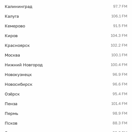
Калининград
97.7 FM
Калуга
106.1 FM
Кемерово
91.5 FM
Киров
104.3 FM
Красноярск
102.2 FM
Москва
100.1 FM
Нижний Новгород
100.4 FM
Новокузнецк
96.9 FM
Новосибирск
96.6 FM
Озёрск
95.4 FM
Пенза
101.4 FM
Пермь
98.9 FM
Псков
88.3 FM