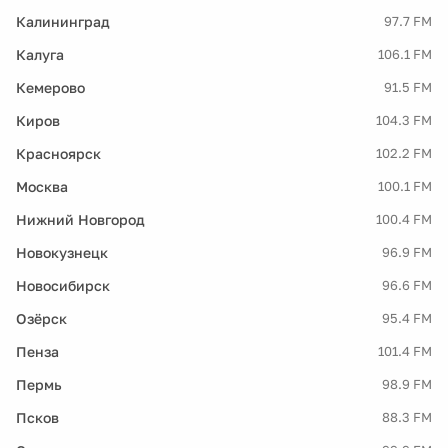
Калининград
97.7 FM
Калуга
106.1 FM
Кемерово
91.5 FM
Киров
104.3 FM
Красноярск
102.2 FM
Москва
100.1 FM
Нижний Новгород
100.4 FM
Новокузнецк
96.9 FM
Новосибирск
96.6 FM
Озёрск
95.4 FM
Пенза
101.4 FM
Пермь
98.9 FM
Псков
88.3 FM