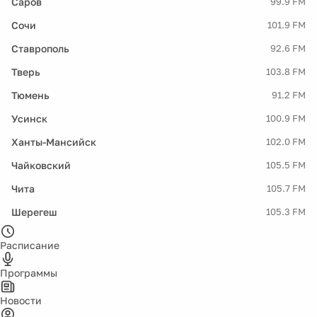
Саров
99.9 FM
Сочи
101.9 FM
Ставрополь
92.6 FM
Тверь
103.8 FM
Тюмень
91.2 FM
Усинск
100.9 FM
Ханты-Мансийск
102.0 FM
Чайковский
105.5 FM
Чита
105.7 FM
Шерегеш
105.3 FM
Расписание
Программы
Новости