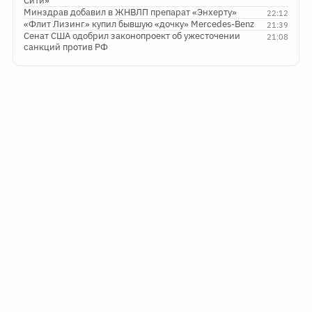
Сити»
Минздрав добавил в ЖНВЛП препарат «Энхерту»
22:12
«Флит Лизинг» купил бывшую «дочку» Mercedes-Benz
21:39
Сенат США одобрил законопроект об ужесточении
21:08
санкций против РФ