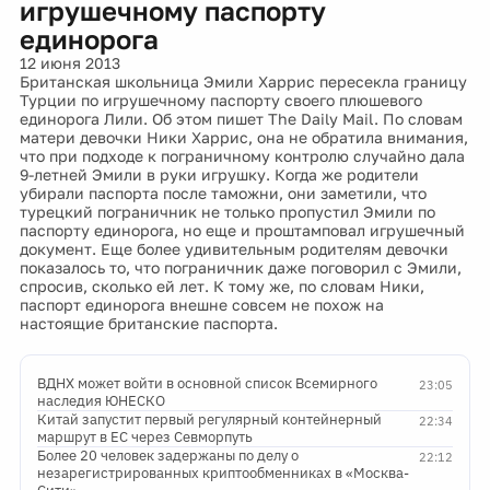
игрушечному паспорту
единорога
12 июня 2013
Британская школьница Эмили Харрис пересекла границу
Турции по игрушечному паспорту своего плюшевого
единорога Лили. Об этом пишет The Daily Mail. По словам
матери девочки Ники Харрис, она не обратила внимания,
что при подходе к пограничному контролю случайно дала
9-летней Эмили в руки игрушку. Когда же родители
убирали паспорта после таможни, они заметили, что
турецкий пограничник не только пропустил Эмили по
паспорту единорога, но еще и проштамповал игрушечный
документ. Еще более удивительным родителям девочки
показалось то, что пограничник даже поговорил с Эмили,
спросив, сколько ей лет. К тому же, по словам Ники,
паспорт единорога внешне совсем не похож на
настоящие британские паспорта.
ВДНХ может войти в основной список Всемирного
23:05
наследия ЮНЕСКО
Китай запустит первый регулярный контейнерный
22:34
маршрут в ЕС через Севморпуть
Более 20 человек задержаны по делу о
22:12
незарегистрированных криптообменниках в «Москва-