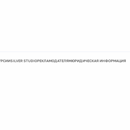
УРСИИ
SILVER STUDIO
РЕКЛАМОДАТЕЛЯМ
ЮРИДИЧЕСКАЯ ИНФОРМАЦИЯ