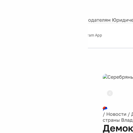
События
Контакты
О нас
Экскурсии
Silver Studio
Рекламодателям
Юридиче
Слушайте
App Store
Google Play
Telegram App
Серебряный
дождь
12+
Реклама
/
Новости
/
страны Вла
Демок