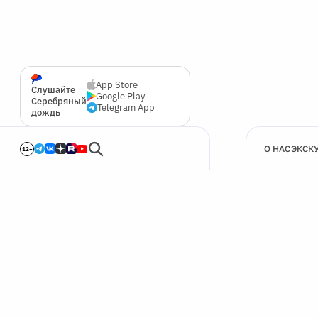
App Store
Слушайте
Google Play
Серебряный
Telegram App
дождь
О НАС
ЭКСК
12+