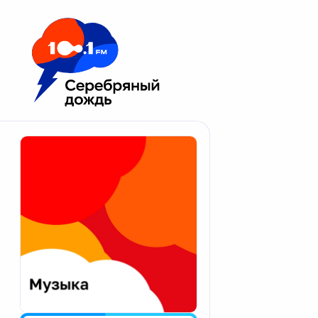
Москва 100.1 FM
Апатиты
Астрахань
Волгоград
Вологда
Екатеринбург
Иваново
Казань
Калининград
Калуга