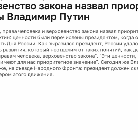
венство закона назвал при
ы Владимир Путин
 права человека и верховенство закона назвал приори
тин: ценности были перечислены президентом, когда о
сть Дня России. Как выразился президент, России удало
ь развития, который неотделим от таких понятий, как д
равам человека, верховенство закона". "Эти ценности, 
- имеют для нас приоритетное значение". Сегодня же В
же, на съезде Народного Фронта: президент должен ска
дером этого движения.