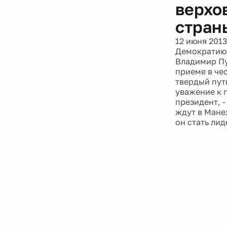
верхо
стран
12 июня 2013
Демократию,
Владимир Пу
приеме в че
твердый пут
уважение к п
президент, 
ждут в Мане
он стать ли