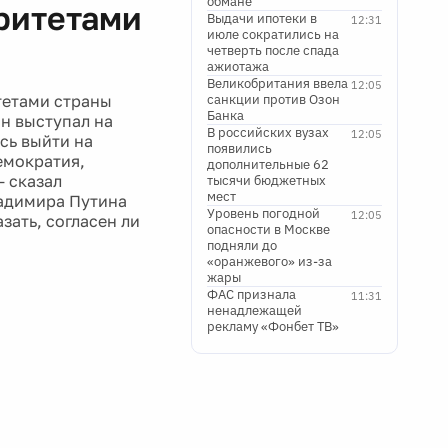
обмане
оритетами
Выдачи ипотеки в
12:31
июле сократились на
четверть после спада
ажиотажа
Великобритания ввела
12:05
тетами страны
санкции против Озон
Банка
н выступал на
В российских вузах
12:05
сь выйти на
появились
емократия,
дополнительные 62
- сказал
тысячи бюджетных
мест
ладимира Путина
Уровень погодной
12:05
зать, согласен ли
опасности в Москве
подняли до
«оранжевого» из-за
жары
ФАС признала
11:31
ненадлежащей
рекламу «Фонбет ТВ»