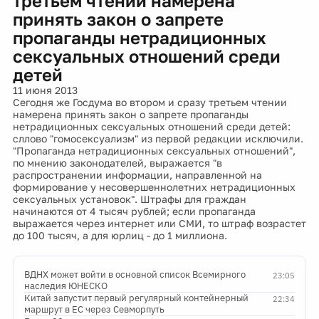
третьем чтении намерена
принять закон о запрете
пропаганды нетрадиционных
сексуальных отношений среди
детей
11 июня 2013
Сегодня же Госдума во втором и сразу третьем чтении
намерена принять закон о запрете пропаганды
нетрадиционных сексуальных отношений среди детей:
сллово "гомосексуализм" из первой редакции исключили.
"Пропаганда нетрадиционных сексуальных отношений",
по мнению законодателей, выражается "в
распространении информации, направленной на
формирование у несовершеннолетних нетрадиционных
сексуальных установок". Штрафы для граждан
начинаются от 4 тысяч рублей; если пропаганда
выражается через интернет или СМИ, то штраф возрастет
до 100 тысяч, а для юрлиц - до 1 миллиона.
ВДНХ может войти в основной список Всемирного
23:05
наследия ЮНЕСКО
Китай запустит первый регулярный контейнерный
22:34
маршрут в ЕС через Севморпуть