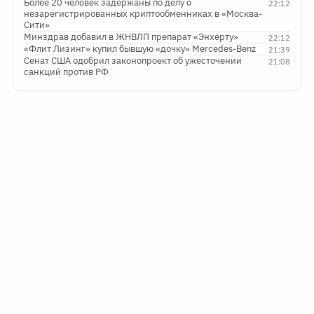
Более 20 человек задержаны по делу о
22:12
незарегистрированных криптообменниках в «Москва-
Сити»
Минздрав добавил в ЖНВЛП препарат «Энхерту»
22:12
«Флит Лизинг» купил бывшую «дочку» Mercedes-Benz
21:39
Сенат США одобрил законопроект об ужесточении
21:08
санкций против РФ