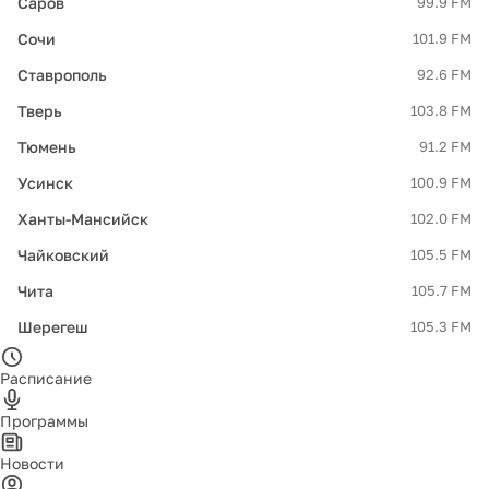
Саров
99.9 FM
Сочи
101.9 FM
Ставрополь
92.6 FM
Тверь
103.8 FM
Тюмень
91.2 FM
Усинск
100.9 FM
Ханты-Мансийск
102.0 FM
Чайковский
105.5 FM
Чита
105.7 FM
Шерегеш
105.3 FM
Расписание
Программы
Новости