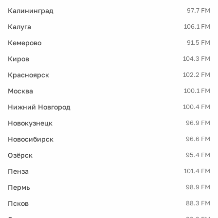
Калининград
97.7 FM
Калуга
106.1 FM
Кемерово
91.5 FM
Киров
104.3 FM
Красноярск
102.2 FM
Москва
100.1 FM
Нижний Новгород
100.4 FM
Новокузнецк
96.9 FM
Новосибирск
96.6 FM
Озёрск
95.4 FM
Пенза
101.4 FM
Пермь
98.9 FM
Псков
88.3 FM