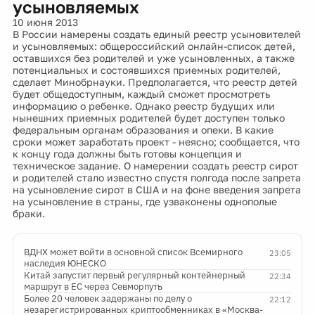
усыновляемых
10 июня 2013
В России намерены создать единый реестр усыновителей
и усыновляемых: общероссийский онлайн-список детей,
оставшихся без родителей и уже усыновленных, а также
потенциальных и состоявшихся приемных родителей,
сделает Минобрнауки. Предполагается, что реестр детей
будет общедоступным, каждый сможет просмотреть
информацию о ребенке. Однако реестр будущих или
нынешних приемных родителей будет доступен только
федеральным органам образования и опеки. В какие
сроки может заработать проект - неясно; сообщается, что
к концу года должны быть готовы концепция и
техническое задание. О намерении создать реестр сирот
и родителей стало известно спустя полгода после запрета
на усыновление сирот в США и на фоне введения запрета
на усыновление в страны, где узваконены однополые
браки.
ВДНХ может войти в основной список Всемирного
23:05
наследия ЮНЕСКО
Китай запустит первый регулярный контейнерный
22:34
маршрут в ЕС через Севморпуть
Более 20 человек задержаны по делу о
22:12
незарегистрированных криптообменниках в «Москва-