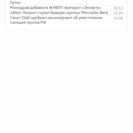
Сити»
Минздрав добавил в ЖНВЛП препарат «Энхерту»
22:12
«Флит Лизинг» купил бывшую «дочку» Mercedes-Benz
21:39
Сенат США одобрил законопроект об ужесточении
21:08
санкций против РФ