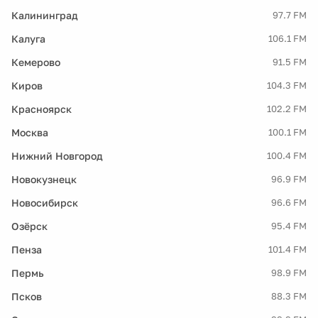
Калининград
97.7 FM
Калуга
106.1 FM
Кемерово
91.5 FM
Киров
104.3 FM
Красноярск
102.2 FM
Москва
100.1 FM
Нижний Новгород
100.4 FM
Новокузнецк
96.9 FM
Новосибирск
96.6 FM
Озёрск
95.4 FM
Пенза
101.4 FM
Пермь
98.9 FM
Псков
88.3 FM