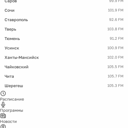
Саров
99.9 FM
Сочи
101.9 FM
Ставрополь
92.6 FM
Тверь
103.8 FM
Тюмень
91.2 FM
Усинск
100.9 FM
Ханты-Мансийск
102.0 FM
Чайковский
105.5 FM
Чита
105.7 FM
Шерегеш
105.3 FM
Расписание
Программы
Новости