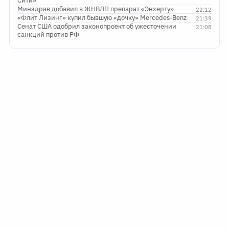
Сити»
Минздрав добавил в ЖНВЛП препарат «Энхерту»
22:12
«Флит Лизинг» купил бывшую «дочку» Mercedes-Benz
21:39
Сенат США одобрил законопроект об ужесточении
21:08
санкций против РФ