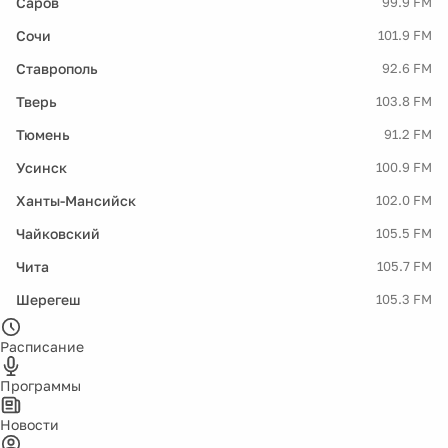
Саров
99.9 FM
Сочи
101.9 FM
Ставрополь
92.6 FM
Тверь
103.8 FM
Тюмень
91.2 FM
Усинск
100.9 FM
Ханты-Мансийск
102.0 FM
Чайковский
105.5 FM
Чита
105.7 FM
Шерегеш
105.3 FM
Расписание
Программы
Новости