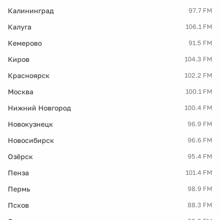
Калининград
97.7 FM
Калуга
106.1 FM
Кемерово
91.5 FM
Киров
104.3 FM
Красноярск
102.2 FM
Москва
100.1 FM
Нижний Новгород
100.4 FM
Новокузнецк
96.9 FM
Новосибирск
96.6 FM
Озёрск
95.4 FM
Пенза
101.4 FM
Пермь
98.9 FM
Псков
88.3 FM