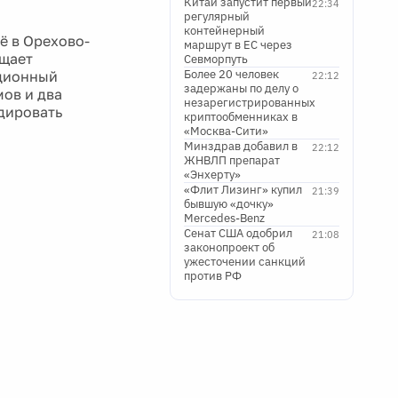
Китай запустит первый
22:34
регулярный
контейнерный
ё в Орехово-
маршрут в ЕС через
бщает
Севморпуть
Более 20 человек
ационный
22:12
задержаны по делу о
мов и два
незарегистрированных
дировать
криптообменниках в
«Москва-Сити»
Минздрав добавил в
22:12
ЖНВЛП препарат
«Энхерту»
«Флит Лизинг» купил
21:39
бывшую «дочку»
Mercedes-Benz
Сенат США одобрил
21:08
законопроект об
ужесточении санкций
против РФ