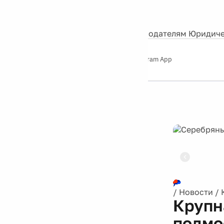
События
Контакты
О нас
Экскурсии
Silver Studio
Рекламодателям
Юридиче
Слушайте
App Store
Google Play
Telegram App
Серебряный
дождь
12+
Реклама
/
Новости
/
Крупн
подмо