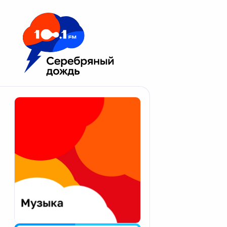
Москва 100.1 FM
Апатиты
Астрахань
Волгоград
Вологда
Екатеринбург
Иваново
Казань
Калининград
Калуга