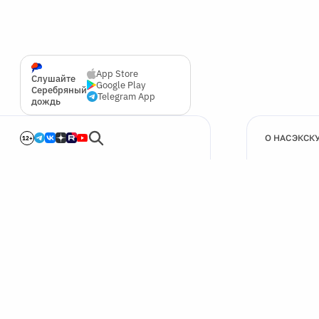
App Store
Слушайте
Google Play
Серебряный
Telegram App
дождь
О НАС
ЭКСК
12+
🍪
Мы используем cookie для улучшения работы сайта.