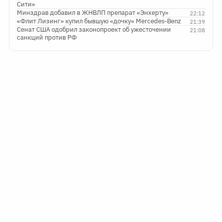
Сити»
Минздрав добавил в ЖНВЛП препарат «Энхерту»
22:12
«Флит Лизинг» купил бывшую «дочку» Mercedes-Benz
21:39
Сенат США одобрил законопроект об ужесточении
21:08
санкций против РФ