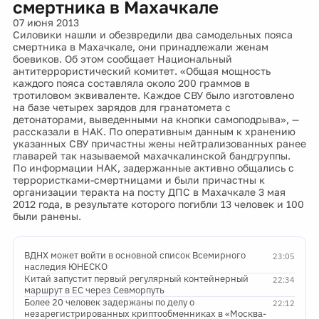
смертника в Махачкале
07 июня 2013
Силовики нашли и обезвредили два самодельных пояса
смертника в Махачкале, они принадлежали женам
боевиков. Об этом сообщает Национальный
антитеррористический комитет. «Общая мощность
каждого пояса составляла около 200 граммов в
тротиловом эквиваленте. Каждое СВУ было изготовлено
на базе четырех зарядов для гранатомета с
детонаторами, выведенными на кнопки самоподрыва», —
рассказали в НАК. По оперативным данным к хранению
указанных СВУ причастны жены нейтрализованных ранее
главарей так называемой махачкалинской бандгруппы.
По информации НАК, задержанные активно общались с
террористками-смертницами и были причастны к
организации теракта на посту ДПС в Махачкале 3 мая
2012 года, в результате которого погибли 13 человек и 100
были ранены.
ВДНХ может войти в основной список Всемирного
23:05
наследия ЮНЕСКО
Китай запустит первый регулярный контейнерный
22:34
маршрут в ЕС через Севморпуть
Более 20 человек задержаны по делу о
22:12
незарегистрированных криптообменниках в «Москва-