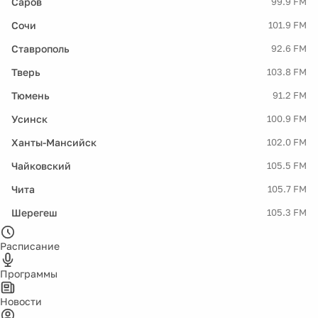
Саров
99.9 FM
Сочи
101.9 FM
Ставрополь
92.6 FM
Тверь
103.8 FM
Тюмень
91.2 FM
Усинск
100.9 FM
Ханты-Мансийск
102.0 FM
Чайковский
105.5 FM
Чита
105.7 FM
Шерегеш
105.3 FM
Расписание
Программы
Новости