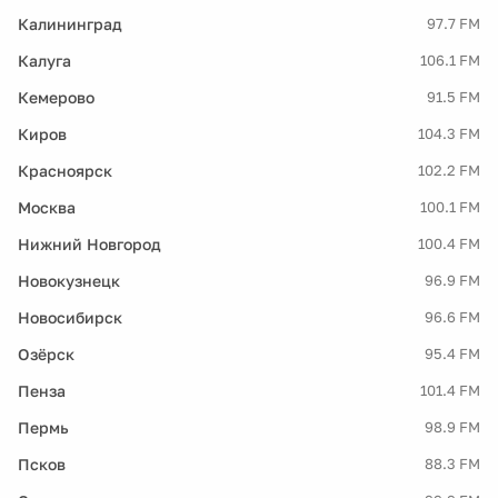
Калининград
97.7 FM
Калуга
106.1 FM
Кемерово
91.5 FM
Киров
104.3 FM
Красноярск
102.2 FM
Москва
100.1 FM
Нижний Новгород
100.4 FM
Новокузнецк
96.9 FM
Новосибирск
96.6 FM
Озёрск
95.4 FM
Пенза
101.4 FM
Пермь
98.9 FM
Псков
88.3 FM