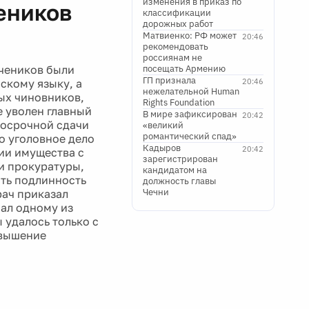
изменения в приказ по
чеников
классификации
дорожных работ
Матвиенко: РФ может
20:46
рекомендовать
россиянам не
учеников были
посещать Армению
ГП признала
скому языку, а
20:46
нежелательной Human
ых чиновников,
Rights Foundation
е уволен главный
В мире зафиксирован
20:42
досрочной сдачи
«великий
романтический спад»
о уголовное дело
Кадыров
20:42
ии имущества с
зарегистрирован
и прокуратуры,
кандидатом на
ть подлинность
должность главы
Чечни
рач приказал
мал одному из
 удалось только с
авышение