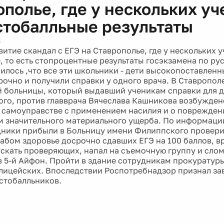
ополье, где у нескольких у
стобалльные результаты
3
витие скандал с ЕГЭ на Ставрополье, где у нескольких 
, то есть стопроцентные результаты госэкзамена по рус
илось ,что все эти школьники - дети высокопоставленн
рочно и получили справки у одного врача. В Ставропол
й больницы, который выдавший ученикам справки для 
того, против главврача Вячеслава Кашникова возбужден
о самоуправстве с применением насилия и о поврежден
 значительного материального ущерба. По информаци
дники прибыли в Больницу имени Филиппского провери
лабом здоровье досрочно сдавших ЕГЭ на 100 баллов, в
ускать проверяющих, напал на съемочную группу и сло
 5-й Айфон. Пройти в здание сотрудникам прокуратуры
ицейских. Впоследствии Роспотребнадзор признал з
 стобалльников.