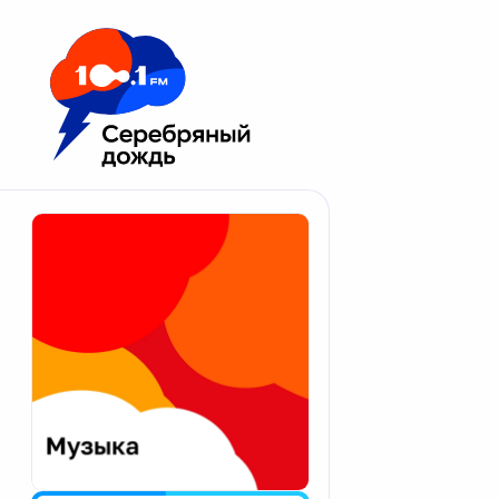
Москва 100.1 FM
Апатиты
Астрахань
Волгоград
Вологда
Екатеринбург
Иваново
Казань
Калининград
Калуга