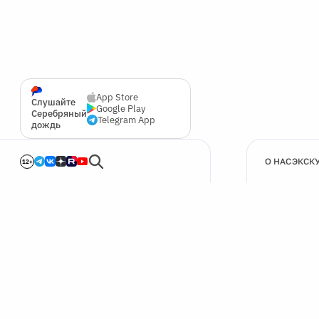
App Store
Слушайте
Google Play
Серебряный
Telegram App
дождь
О НАС
ЭКСК
12+