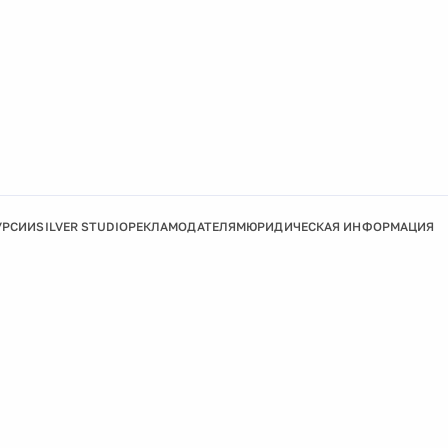
УРСИИ
SILVER STUDIO
РЕКЛАМОДАТЕЛЯМ
ЮРИДИЧЕСКАЯ ИНФОРМАЦИЯ