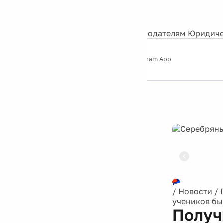
События
Контакты
О нас
Экскурсии
Silver Studio
Рекламодателям
Юридиче
Слушайте
App Store
Google Play
Telegram App
Серебряный
дождь
12+
Реклама
/
Новости
/
учеников бы
Получ