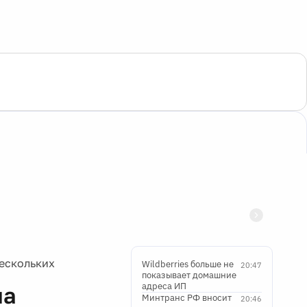
нескольких
Wildberries больше не
20:47
показывает домашние
адреса ИП
на
Минтранс РФ вносит
20:46