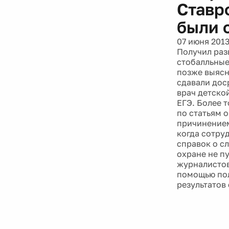
Ставр
были 
07 июня 201
Получил раз
стобалльные
позже выясн
сдавали дос
врач детско
ЕГЭ. Более 
по статьям 
причинением
когда сотру
справок о с
охране не п
журналистов
помощью пол
результатов