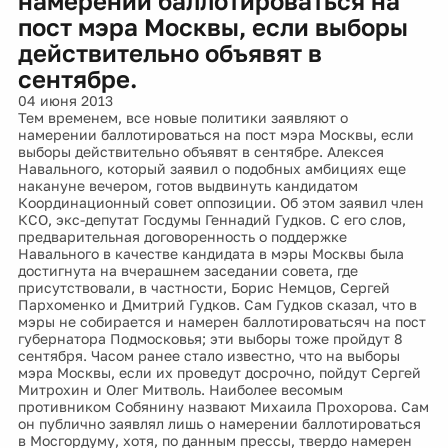
намерении баллотироваться на
пост мэра Москвы, если выборы
действительно объявят в
сентябре.
04 июня 2013
Тем временем, все новые политики заявляют о
намерении баллотироваться на пост мэра Москвы, если
выборы действительно объявят в сентябре. Алексея
Навального, который заявил о подобных амбициях еще
накануне вечером, готов выдвинуть кандидатом
Координационный совет оппозиции. Об этом заявил член
КСО, экс-депутат Госдумы Геннадий Гудков. С его слов,
предварительная договоренность о поддержке
Навального в качестве кандидата в мэры Москвы была
достигнута на вчерашнем заседании совета, где
присутствовали, в частности, Борис Немцов, Сергей
Пархоменко и Дмитрий Гудков. Сам Гудков сказал, что в
мэры не собирается и намерен баллотироватьсяч на пост
губернатора Подмосковья; эти выборы тоже пройдут 8
сентября. Часом ранее стало известно, что на выборы
мэра Москвы, если их проведут досрочно, пойдут Сергей
Митрохин и Олег Митволь. Наиболее весомым
противником Собянину назвают Михаила Прохорова. Сам
он публично заявлял лишь о намерении баллотироваться
в Мосгордуму, хотя, по данным прессы, твердо намерен