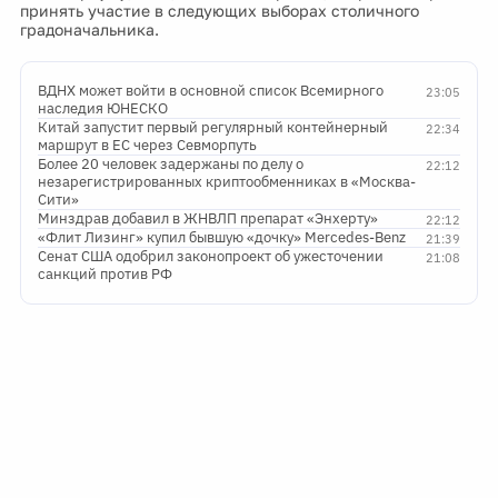
принять участие в следующих выборах столичного
градоначальника.
ВДНХ может войти в основной список Всемирного
23:05
наследия ЮНЕСКО
Китай запустит первый регулярный контейнерный
22:34
маршрут в ЕС через Севморпуть
Более 20 человек задержаны по делу о
22:12
незарегистрированных криптообменниках в «Москва-
Сити»
Минздрав добавил в ЖНВЛП препарат «Энхерту»
22:12
«Флит Лизинг» купил бывшую «дочку» Mercedes-Benz
21:39
Сенат США одобрил законопроект об ужесточении
21:08
санкций против РФ