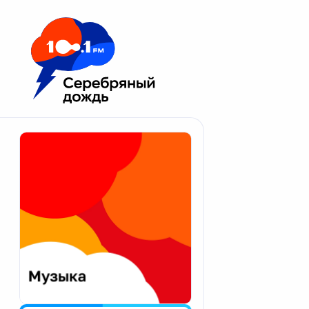
Москва 100.1 FM
Апатиты
Астрахань
Волгоград
Вологда
Екатеринбург
Иваново
Казань
Калининград
Калуга