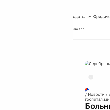
События
Контакты
О нас
Экскурсии
Silver Studio
Рекламодателям
Юридиче
Слушайте
App Store
Google Play
Telegram App
Серебряный
дождь
12+
Реклама
/
Новости
/
госпитализи
Больн