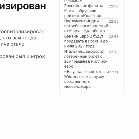
полоскам
лизирован
Российские фанаты
22:59
Marvel обрушили
рейтинг «Колобка»
Парламент Индии
22:58
потребовал извинений
госпитализирован
от Марка Цукерберга
Бензин Евро 2 будут
, что зампреда
22:58
продавать в России до
вича стало
июля 2027 года
Итальянец выбросил
22:32
рован был и игрок
лотерейный билет с
выигрышем в миллион
евро
«Ъ» узнал о подготовке
22:31
Wildberries к запуску
собственного
мессенджера