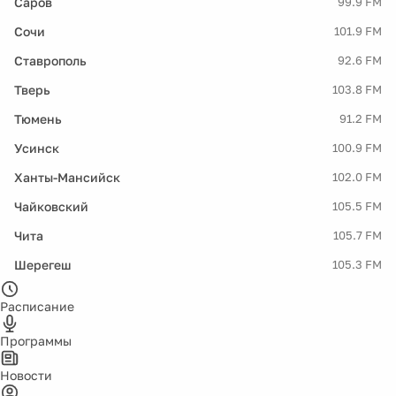
Саров
99.9 FM
Сочи
101.9 FM
Ставрополь
92.6 FM
Тверь
103.8 FM
Тюмень
91.2 FM
Усинск
100.9 FM
Ханты-Мансийск
102.0 FM
Чайковский
105.5 FM
Чита
105.7 FM
Шерегеш
105.3 FM
Расписание
Программы
Новости