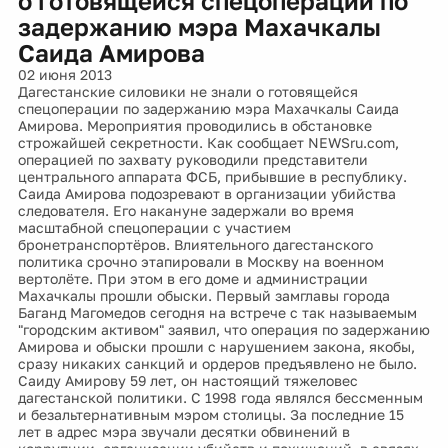
о готовящейся спецоперации по
задержанию мэра Махачкалы
Саида Амирова
02 июня 2013
Дагестанские силовики не знали о готовящейся
спецоперации по задержанию мэра Махачкалы Саида
Амирова. Мероприятия проводились в обстановке
строжайшей секретности. Как сообщает NEWSru.com,
операцией по захвату руководили представители
центрального аппарата ФСБ, прибывшие в республику.
Саида Амирова подозревают в организации убийства
следователя. Его накануне задержали во время
масштабной спецоперации с участием
бронетранспортёров. Влиятельного дагестанского
политика срочно этапировали в Москву на военном
вертолёте. При этом в его доме и администрации
Махачкалы прошли обыски. Первый замглавы города
Баганд Магомедов сегодня на встрече с так называемым
"городским активом" заявил, что операция по задержанию
Амирова и обыски прошли с нарушением закона, якобы,
сразу никаких санкций и ордеров предъявлено не было.
Саиду Амирову 59 лет, он настоящий тяжеловес
дагестанской политики. С 1998 года являлся бессменным
и безальтернативным мэром столицы. За последние 15
лет в адрес мэра звучали десятки обвинений в