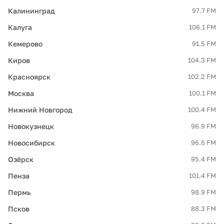
Калининград
97.7 FM
Калуга
106.1 FM
Кемерово
91.5 FM
Киров
104.3 FM
Красноярск
102.2 FM
Москва
100.1 FM
Нижний Новгород
100.4 FM
Новокузнецк
96.9 FM
Новосибирск
96.6 FM
Озёрск
95.4 FM
Пенза
101.4 FM
Пермь
98.9 FM
Псков
88.3 FM