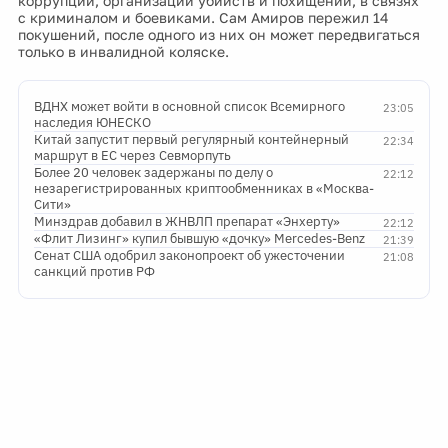
коррупции, организации убийств и похищений, в связях
с криминалом и боевиками. Сам Амиров пережил 14
покушений, после одного из них он может передвигаться
только в инвалидной коляске.
ВДНХ может войти в основной список Всемирного
23:05
наследия ЮНЕСКО
Китай запустит первый регулярный контейнерный
22:34
маршрут в ЕС через Севморпуть
Более 20 человек задержаны по делу о
22:12
незарегистрированных криптообменниках в «Москва-
Сити»
Минздрав добавил в ЖНВЛП препарат «Энхерту»
22:12
«Флит Лизинг» купил бывшую «дочку» Mercedes-Benz
21:39
Сенат США одобрил законопроект об ужесточении
21:08
санкций против РФ