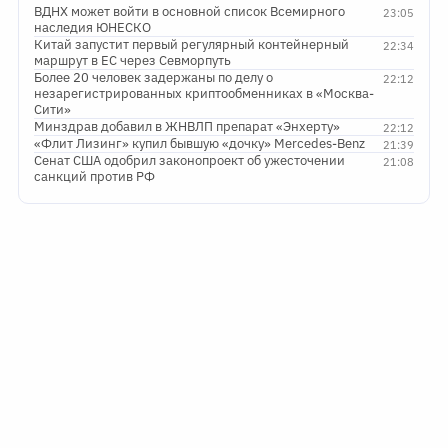
ВДНХ может войти в основной список Всемирного
23:05
наследия ЮНЕСКО
Китай запустит первый регулярный контейнерный
22:34
маршрут в ЕС через Севморпуть
Более 20 человек задержаны по делу о
22:12
незарегистрированных криптообменниках в «Москва-
Сити»
Минздрав добавил в ЖНВЛП препарат «Энхерту»
22:12
«Флит Лизинг» купил бывшую «дочку» Mercedes-Benz
21:39
Сенат США одобрил законопроект об ужесточении
21:08
санкций против РФ