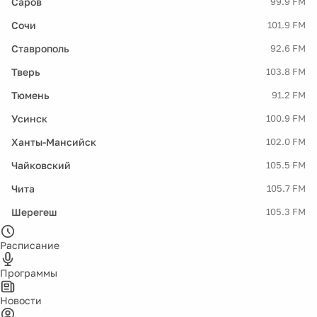
Саров
99.9 FM
Сочи
101.9 FM
Ставрополь
92.6 FM
Тверь
103.8 FM
Тюмень
91.2 FM
Усинск
100.9 FM
Ханты-Мансийск
102.0 FM
Чайковский
105.5 FM
Чита
105.7 FM
Шерегеш
105.3 FM
Расписание
Программы
Новости