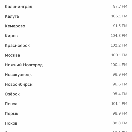
Калининград
97.7 FM
Калуга
106.1 FM
Кемерово
91.5 FM
Киров
104.3 FM
Красноярск
102.2 FM
Москва
100.1 FM
Нижний Новгород
100.4 FM
Новокузнецк
96.9 FM
Новосибирск
96.6 FM
Озёрск
95.4 FM
Пенза
101.4 FM
Пермь
98.9 FM
Псков
88.3 FM