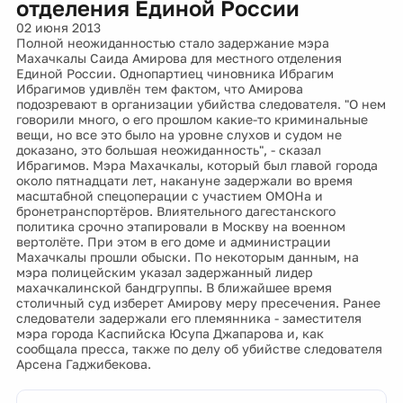
отделения Единой России
02 июня 2013
Полной неожиданностью стало задержание мэра
Махачкалы Саида Амирова для местного отделения
Единой России. Однопартиец чиновника Ибрагим
Ибрагимов удивлён тем фактом, что Амирова
подозревают в организации убийства следователя. "О нем
говорили много, о его прошлом какие-то криминальные
вещи, но все это было на уровне слухов и судом не
доказано, это большая неожиданность", - сказал
Ибрагимов. Мэра Махачкалы, который был главой города
около пятнадцати лет, накануне задержали во время
масштабной спецоперации с участием ОМОНа и
бронетранспортёров. Влиятельного дагестанского
политика срочно этапировали в Москву на военном
вертолёте. При этом в его доме и администрации
Махачкалы прошли обыски. По некоторым данным, на
мэра полицейским указал задержанный лидер
махачкалинской бандгруппы. В ближайшее время
столичный суд изберет Амирову меру пресечения. Ранее
следователи задержали его племянника - заместителя
мэра города Каспийска Юсупа Джапарова и, как
сообщала пресса, также по делу об убийстве следователя
Арсена Гаджибекова.