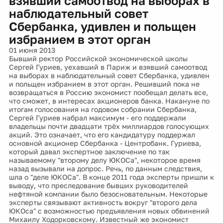
взявший самоотвод на выборах в
наблюдательный совет
Сбербанка, удивлен и польщен
избранием в этот орган
01 июня 2013
Бывший ректор Российской экономической школы
Сергей Гуриев, уехавший в Париж и взявший самоотвод
на выборах в наблюдательный совет Сбербанка, удивлен
и польщен избранием в этот орган. Решивший пока не
возвращаться в Россию экономист пообещал делать все,
что сможет, в интересах акционеров банка. Накануне по
итогам голосования на годовом собрании Сбербанка,
Сергей Гуриев набрал максимум - его поддержали
владельцы почти двадцати трёх миллиардов голосующих
акций. Это означает, что его кандидатуру поддержал
основной акционер Сбербанка - Центробанк. Гуриева,
который давал экспертное заключение по так
называемому "второму делу ЮКОСа", некоторое время
назад вызывали на допрос. Речь, по данным следствия,
шла о "деле ЮКОСа". В конце 2011 года эксперты пришли к
выводу, что преследование бывших руководителей
нефтяной компании было безосновательным. Некоторые
эксперты связывают активность вокруг "второго дела
ЮКОса" с возможностью предъявления новых обвинений
Михаилу Ходорковскому. Известный же экономист