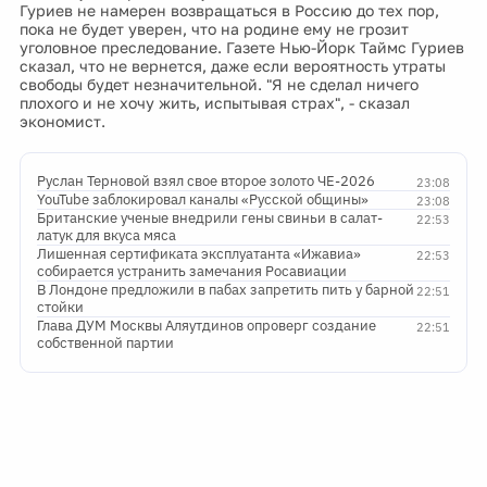
Гуриев не намерен возвращаться в Россию до тех пор,
пока не будет уверен, что на родине ему не грозит
уголовное преследование. Газете Нью-Йорк Таймс Гуриев
сказал, что не вернется, даже если вероятность утраты
свободы будет незначительной. "Я не сделал ничего
плохого и не хочу жить, испытывая страх", - сказал
экономист.
Руслан Терновой взял свое второе золото ЧЕ-2026
23:08
YouTube заблокировал каналы «Русской общины»
23:08
Британские ученые внедрили гены свиньи в салат-
22:53
латук для вкуса мяса
Лишенная сертификата эксплуатанта «Ижавиа»
22:53
собирается устранить замечания Росавиации
В Лондоне предложили в пабах запретить пить у барной
22:51
стойки
Глава ДУМ Москвы Аляутдинов опроверг создание
22:51
собственной партии