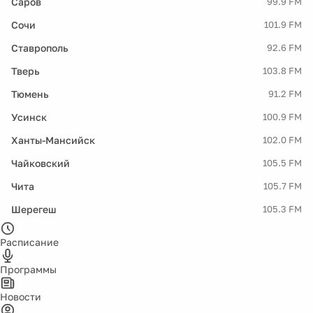
Саров
99.9 FM
Сочи
101.9 FM
Ставрополь
92.6 FM
Тверь
103.8 FM
Тюмень
91.2 FM
Усинск
100.9 FM
Ханты-Мансийск
102.0 FM
Чайковский
105.5 FM
Чита
105.7 FM
Шерегеш
105.3 FM
Расписание
Программы
Новости