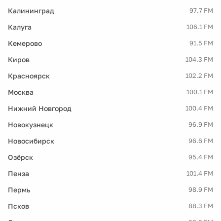
Калининград
97.7 FM
Калуга
106.1 FM
Кемерово
91.5 FM
Киров
104.3 FM
Красноярск
102.2 FM
Москва
100.1 FM
Нижний Новгород
100.4 FM
Новокузнецк
96.9 FM
Новосибирск
96.6 FM
Озёрск
95.4 FM
Пенза
101.4 FM
Пермь
98.9 FM
Псков
88.3 FM