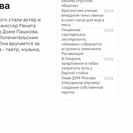
каналы «Русской
ва
общины»
Британские ученые
22:53
внедрили гены свиньи
го стали актер и
в салат-латук для вкуса
мяса
ежиссер Рената
Лишенная
22:53
в Доме Пашкова.
сертификата
 Попечительским
эксплуатанта
Она вручается за
«Ижавиа» собирается
 - театр, музыка,
устранить замечания
Росавиации
В Лондоне
22:51
предложили в пабах
запретить пить у
барной стойки
Глава ДУМ Москвы
22:51
Аляутдинов опроверг
создание собственной
партии