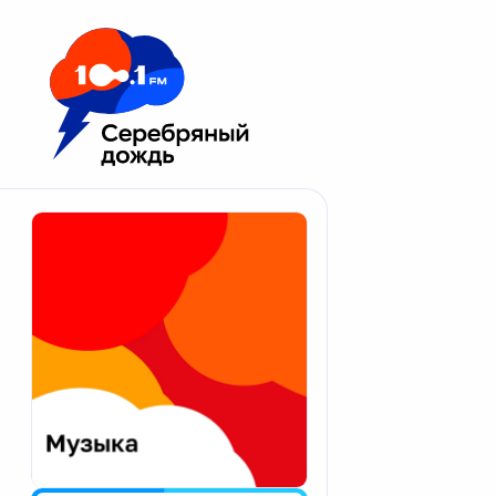
Москва 100.1 FM
Апатиты
Астрахань
Волгоград
Вологда
Екатеринбург
Иваново
Казань
Калининград
Калуга