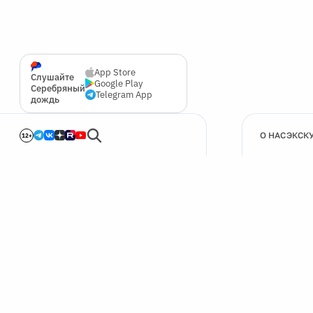
App Store
Слушайте
Google Play
Серебряный
Telegram App
дождь
О НАС
ЭКСК
12+
🍪
Мы используем cookie для улучшения работы сайта.