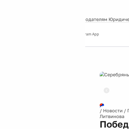
События
Контакты
О нас
Экскурсии
Silver Studio
Рекламодателям
Юридиче
Слушайте
App Store
Google Play
Telegram App
Серебряный
дождь
12+
Реклама
/
Новости
/
Литвинова
Побед