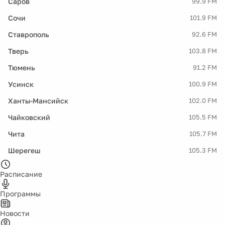
Саров
99.9 FM
Сочи
101.9 FM
Ставрополь
92.6 FM
Тверь
103.8 FM
Тюмень
91.2 FM
Усинск
100.9 FM
Ханты-Мансийск
102.0 FM
Чайковский
105.5 FM
Чита
105.7 FM
Шерегеш
105.3 FM
Расписание
Программы
Новости