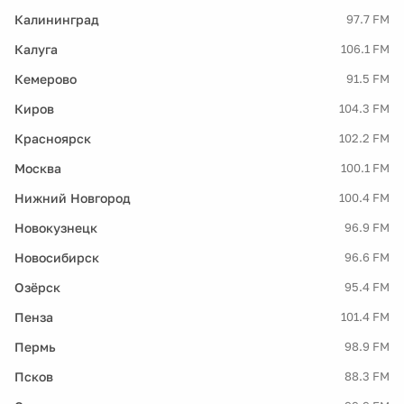
Калининград
97.7 FM
Калуга
106.1 FM
Кемерово
91.5 FM
Киров
104.3 FM
Красноярск
102.2 FM
Москва
100.1 FM
Нижний Новгород
100.4 FM
Новокузнецк
96.9 FM
Новосибирск
96.6 FM
Озёрск
95.4 FM
Пенза
101.4 FM
Пермь
98.9 FM
Псков
88.3 FM