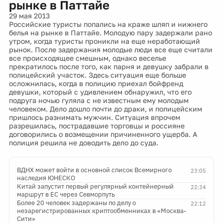
рынке в Паттайе
29 мая 2013
Российские туристы попались на краже шляп и нижнего
белья на рынке в Паттайе. Молодую пару задержали рано
утром, когда туристы проникли на еще неработающий
рынок. После задержания молодые люди все еще считали
все происходящее смешным, однако веселье
прекратилось после того, как парня и девушку забрали в
полицейский участок. Здесь ситуация еще больше
осложнилась, когда в полицию приехал бойфренд
девушки, который с удивлением обнаружил, что его
подруга ночью гуляла с не известным ему молодым
человеком. Дело дошло почти до драки, и полицейским
пришлось разнимать мужчин. Ситуация впрочем
разрешилась, пострадавшие торговцы и россияне
договорились о возмещении причиненного ущерба. А
полиция решила не доводить дело до суда.
ВДНХ может войти в основной список Всемирного
23:05
наследия ЮНЕСКО
Китай запустит первый регулярный контейнерный
22:34
маршрут в ЕС через Севморпуть
Более 20 человек задержаны по делу о
22:12
незарегистрированных криптообменниках в «Москва-
Сити»