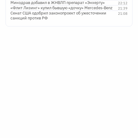
Минздрав добавил в ЖНВЛП препарат «Энхерту»
22:12
«Флит Лизинг» купил бывшую «дочку» Mercedes-Benz
21:39
Сенат США одобрил законопроект об ужесточении
21:08
санкций против РФ