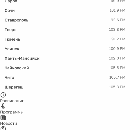
Саров
99.9 FM
Сочи
101.9 FM
Ставрополь
92.6 FM
Тверь
103.8 FM
Тюмень
91.2 FM
Усинск
100.9 FM
Ханты-Мансийск
102.0 FM
Чайковский
105.5 FM
Чита
105.7 FM
Шерегеш
105.3 FM
Расписание
Программы
Новости