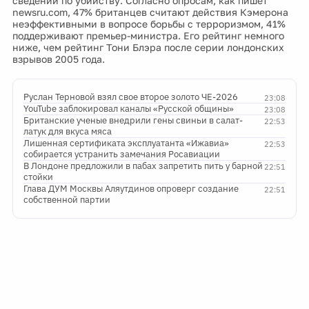
сведений по убийству. Согласно опросам, как пишет
newsru.com, 47% британцев считают действия Кэмерона
неэффективными в вопросе борьбы с терроризмом, 41%
поддерживают премьер-министра. Его рейтинг немного
ниже, чем рейтинг Тони Блэра после серии лондонских
взрывов 2005 года.
Руслан Терновой взял свое второе золото ЧЕ-2026
23:08
YouTube заблокировал каналы «Русской общины»
23:08
Британские ученые внедрили гены свиньи в салат-
22:53
латук для вкуса мяса
Лишенная сертификата эксплуатанта «Ижавиа»
22:53
собирается устранить замечания Росавиации
В Лондоне предложили в пабах запретить пить у барной
22:51
стойки
Глава ДУМ Москвы Аляутдинов опроверг создание
22:51
собственной партии