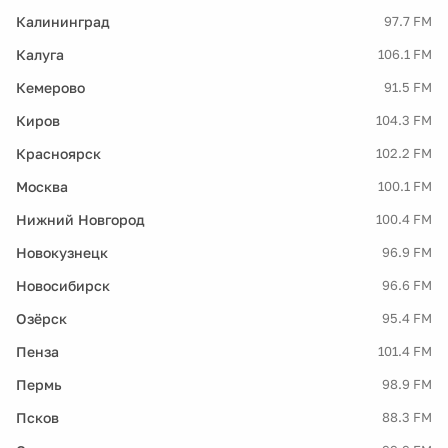
Калининград
97.7 FM
Калуга
106.1 FM
Кемерово
91.5 FM
Киров
104.3 FM
Красноярск
102.2 FM
Москва
100.1 FM
Нижний Новгород
100.4 FM
Новокузнецк
96.9 FM
Новосибирск
96.6 FM
Озёрск
95.4 FM
Пенза
101.4 FM
Пермь
98.9 FM
Псков
88.3 FM