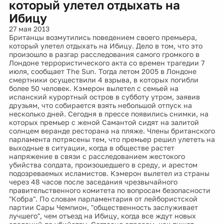
который улетел отдыхать на
Ибицу
27 мая 2013
Британцы возмутились поведением своего премьера,
который улетел отдыхать на Ибицу. Дело в том, что это
произошло в разгар расследования самого громкого в
Лондоне террористического акта со времен трагедии 7
июля, сообщает The Sun. Тогда летом 2005 в Лондоне
смертники осуществили 4 взрыва, в которых погибли
более 50 человек. Кэмерон вылетел с семьей на
испанский курортный остров в субботу утром, заявив
друзьям, что собирается взять небольшой отпуск на
несколько дней. Сегодня в прессе появились снимки, на
которых премьер с женой Самантой сидят на залитой
солнцем веранде ресторана на пляже. Члены британского
парламента потрясены тем, что премьер решил улететь на
выходные в ситуации, когда в обществе растет
напряжение в связи с расследованием жестокого
убийства солдата, произошедшего в среду, и арестом
подозреваемых исламистов. Кэмерон вылетел из страны
через 48 часов после заседания чрезвычайного
правительственного комитета по вопросам безопасности
"Кобра". По словам парламентария от лейбористской
партии Сары Чемпион, "общественность заслуживает
лучшего", чем отъезд на Ибицу, когда все ждут новых