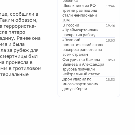
ребенка
Школьники из РФ
19:46
третий раз подряд
ице, сообщили в
стали чемпионами
 Таким образом,
IOAI
В России
а террористка-
19:46
«Праймкартонпак»
сле пятеро
прекратил работу
адину. Ранее она
«Великий
18:53
ома и была
романтический спад»
ла за рубеж для
распространяется по
всем странам
 смертницы был
Фигуристки Камила
18:53
на пронесла в
Валиева и Александра
амм в тротиловом
Трусова получили
атериальные
нейтральный статус
Дрон ударил по
18:53
многоквартирному
дому в Керчи