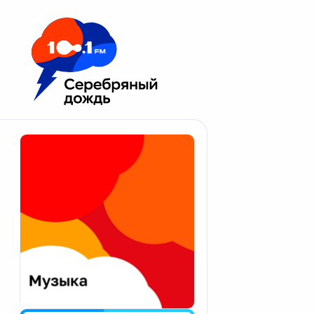
Москва 100.1 FM
Апатиты
Астрахань
Волгоград
Вологда
Екатеринбург
Иваново
Казань
Калининград
Калуга