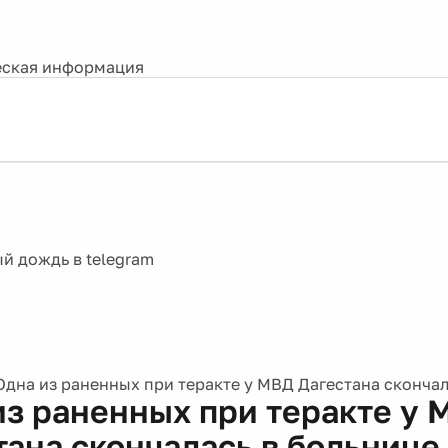
ская информация
Одна из раненных при теракте у МВД Дагестана скончал
из раненных при теракте у 
тана скончалась в больнице