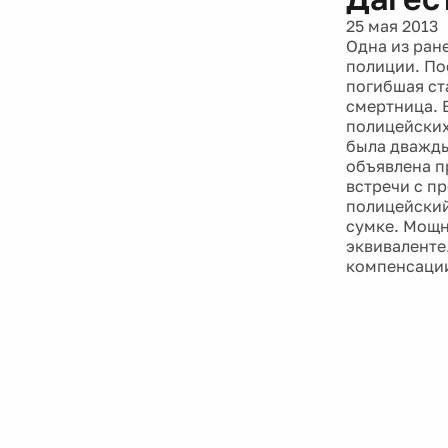
25 мая 2013
Одна из ран
полиции. По
погибшая ст
смертница. 
полицейских
была дважды
объявлена п
встречи с п
полицейский
сумке. Мощн
эквиваленте
компенсации