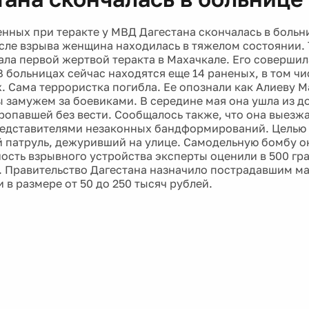
енных при теракте у МВД Дагестана скончалась в больн
сле взрыва женщина находилась в тяжелом состоянии.
ала первой жертвой теракта в Махачкале. Его совершил
В больницах сейчас находятся еще 14 раненых, в том чи
. Сама террористка погибла. Ее опознали как Алиеву М
 замужем за боевиками. В середине мая она ушла из д
ропавшей без вести. Сообщалось также, что она выезжа
редставителями незаконных бандформирований. Целью
 патруль, дежуривший на улице. Самодельную бомбу о
ость взрывного устройства эксперты оценили в 500 гр
. Правительство Дагестана назначило пострадавшим м
 в размере от 50 до 250 тысяч рублей.