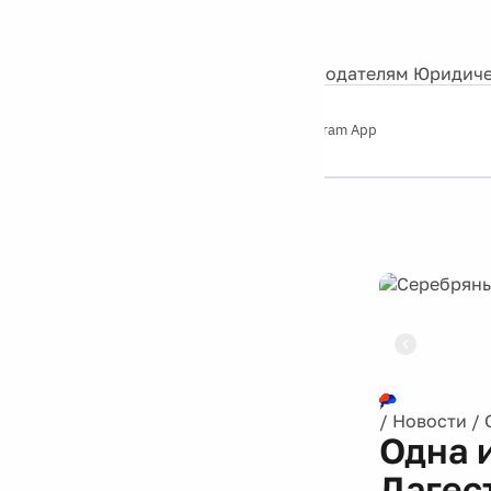
События
Контакты
О нас
Экскурсии
Silver Studio
Рекламодателям
Юридиче
Слушайте
App Store
Google Play
Telegram App
Серебряный
дождь
12+
Реклама
/
Новости
/
Одна 
Дагес