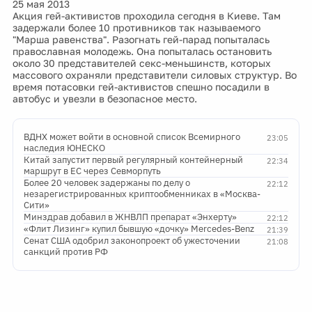
25 мая 2013
Акция гей-активистов проходила сегодня в Киеве. Там
задержали более 10 противников так называемого
"Марша равенства". Разогнать гей-парад попыталась
православная молодежь. Она попыталась остановить
около 30 представителей секс-меньшинств, которых
массового охраняли представители силовых структур. Во
время потасовки гей-активистов спешно посадили в
автобус и увезли в безопасное место.
ВДНХ может войти в основной список Всемирного
23:05
наследия ЮНЕСКО
Китай запустит первый регулярный контейнерный
22:34
маршрут в ЕС через Севморпуть
Более 20 человек задержаны по делу о
22:12
незарегистрированных криптообменниках в «Москва-
Сити»
Минздрав добавил в ЖНВЛП препарат «Энхерту»
22:12
«Флит Лизинг» купил бывшую «дочку» Mercedes-Benz
21:39
Сенат США одобрил законопроект об ужесточении
21:08
санкций против РФ