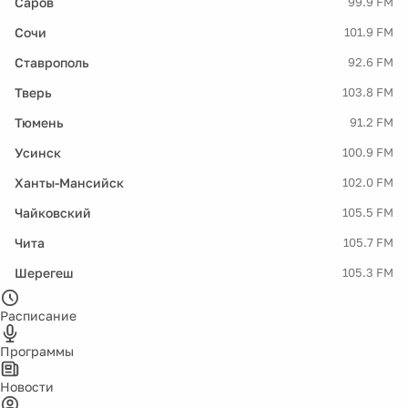
Саров
99.9 FM
Сочи
101.9 FM
Ставрополь
92.6 FM
Тверь
103.8 FM
Тюмень
91.2 FM
Усинск
100.9 FM
Ханты-Мансийск
102.0 FM
Чайковский
105.5 FM
Чита
105.7 FM
Шерегеш
105.3 FM
Расписание
Программы
Новости