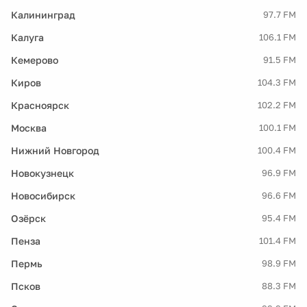
Калининград
97.7 FM
Калуга
106.1 FM
Кемерово
91.5 FM
Киров
104.3 FM
Красноярск
102.2 FM
Москва
100.1 FM
Нижний Новгород
100.4 FM
Новокузнецк
96.9 FM
Новосибирск
96.6 FM
Озёрск
95.4 FM
Пенза
101.4 FM
Пермь
98.9 FM
Псков
88.3 FM