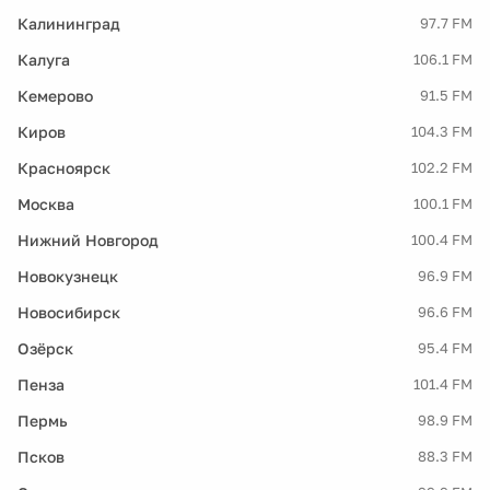
Калининград
97.7 FM
Калуга
106.1 FM
Кемерово
91.5 FM
Киров
104.3 FM
Красноярск
102.2 FM
Москва
100.1 FM
Нижний Новгород
100.4 FM
Новокузнецк
96.9 FM
Новосибирск
96.6 FM
Озёрск
95.4 FM
Пенза
101.4 FM
Пермь
98.9 FM
Псков
88.3 FM