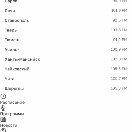
Саров
99.9 FM
Сочи
101.9 FM
Ставрополь
92.6 FM
Тверь
103.8 FM
Тюмень
91.2 FM
Усинск
100.9 FM
Ханты-Мансийск
102.0 FM
Чайковский
105.5 FM
Чита
105.7 FM
Шерегеш
105.3 FM
Расписание
Программы
Новости