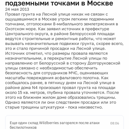
подземными точками в Москве
24 мая 2013
Провал грунта на Лесной улице никак не связан с
ощущавшимися в Москве утром легкими подземными
толчками, отголосками 8-мибалльного землетрясения в
Охотском море. Как заявил источник в префектуре
Центрального округа, в районе Белорусской площади
ведутся строительные и ремонтные работы, что может
вызывать незначительные подвижки грунта, скорее всего,
это и стало причиной просадки на Лесной улице.
Источник отметил, что размеры провала являются
незначительными, а перекрытие Лесной улицы по
направлению от Белорусской в сторону Долгоруковской
улицы связано с необходимостью обеспечить
безопасность для сотрудников МЧС, оценивающих
масштабы повреждения асфальтового полотна. Как
сообщалось ранее, в пятницу днем на Лесной улице в
районе дома N4 произошел провал грунта на площади
около 15 кв. метров, глубина провала уточняется. После
этого на ближнем жилом доме образовались трещины.
Однако являются ли они следствием просадки или это
старые трещины штукатурки - пока неизвестно.
Еще один склад Wildberries загорелся после атаки
08:06
беспилотников