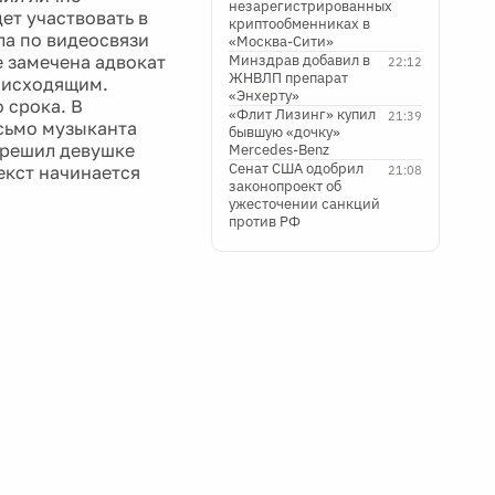
незарегистрированных
ет участвовать в
криптообменниках в
ала по видеосвязи
«Москва-Сити»
е замечена адвокат
Минздрав добавил в
22:12
ЖНВЛП препарат
роисходящим.
«Энхерту»
 срока. В
«Флит Лизинг» купил
21:39
сьмо музыканта
бывшую «дочку»
азрешил девушке
Mercedes-Benz
Сенат США одобрил
екст начинается
21:08
законопроект об
ужесточении санкций
против РФ