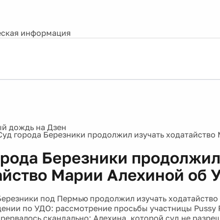
ская информация
Суд города Березники продолжил изучать ходатайство
орода Березники продолжил
айство Марии Алехиной об 
Березники под Пермью продолжил изучать ходатайство
ении по УДО: рассмотрение просьбы участницы Pussy R
прервалось скандально: Алехина, которой суд не разре