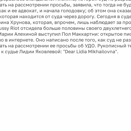
ть на рассмотрении просьбы, заявила, что тогда не буд
как и ее адвокат, и начала голодовку; об этом она сказ
которая находится от суда через дорогу. Сегодня в суд
ина Хрунова, которая, впрочем, лишь наблюдает за п
ussy Riot отсидела больше половины своего двухлетнего
арии Алехиной выступил Пол Маккартни: открытое пи
о в интернете. Оно написано после того, как суд не р
ать на рассмотрении ее просьбы об УДО. Рукописный т
 судье Лидии Яковлевой: "Dear Lidia Mikhailovna".