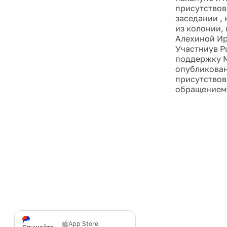
присутствова
заседании , 
из колонии, 
Алехиной Ир
Участниув P
поддержку М
опубликован
присутствов
обращением к
App Store