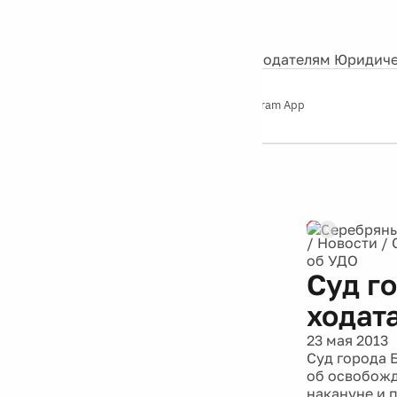
События
Контакты
О нас
Экскурсии
Silver Studio
Рекламодателям
Юридиче
Слушайте
App Store
Google Play
Telegram App
Серебряный
дождь
12+
/
Новости
/
об УДО
Суд г
ходат
23 мая 2013
Суд города 
об освобожд
накануне и 