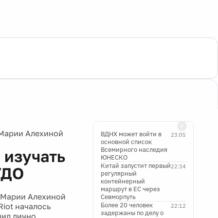
 Марии Алехиной
ВДНХ может войти в
23:05
основной список
Всемирного наследия
 изучать
ЮНЕСКО
Китай запустит первый
22:34
УДО
регулярный
контейнерный
маршрут в ЕС через
 Марии Алехиной
Севморпуть
Более 20 человек
iot началось
22:12
задержаны по делу о
шил лично