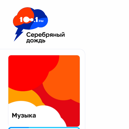
Москва 100.1 FM
Апатиты
Астрахань
Волгоград
Вологда
Екатеринбург
Иваново
Казань
Калининград
Калуга