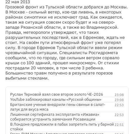
22 мая 2013
Грозовой фронт из Тульской области добрался до Москвы.
В Москве - сильный ветер, кое-где ливень, в некоторых
районах синоптики не исключают град. Как ожидается,
такая же ситуация совсем скоро будет и на северо-
западе Рязанской области, а также во Владимирской.
Правда, метеорологи утверждают, что таких
разрушительных последствий, как в Ефремове, ждать не
стоит. На своём пути атмосферный фронт уже потерял
силу. В городе Ефремов Тульской области ввели режим
чрезвычайной ситуации. Специалисты Росгидромета
сообщили, что по городу, где сильным ветром сорвало
крыши со 100 зданий, прошел микросмерч. От стихии
пострадали 20 человек, в том числе 3 ребенка.
Большинство травм получено в результате порезов
выбитыми стеклами.
Руслан Терновой взял свое второе золото ЧЕ-2026
23:08
YouTube заблокировал каналы «Русской общины»
23:08
Британские ученые внедрили гены свиньи в салат-
22:53
латук для вкуса мяса
Лишенная сертификата эксплуатанта «Ижавиа»
22:53
собирается устранить замечания Росавиации
В Лондоне предложили в пабах запретить пить у барной
22:51
стойки