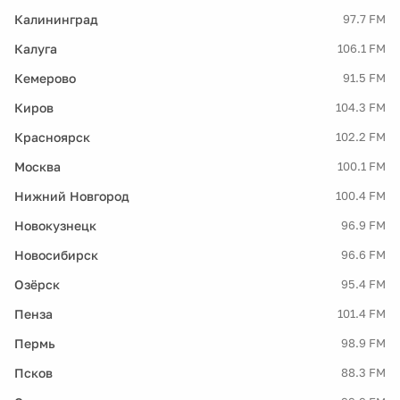
Калининград
97.7 FM
Калуга
106.1 FM
Кемерово
91.5 FM
Киров
104.3 FM
Красноярск
102.2 FM
Москва
100.1 FM
Нижний Новгород
100.4 FM
Новокузнецк
96.9 FM
Новосибирск
96.6 FM
Озёрск
95.4 FM
Пенза
101.4 FM
Пермь
98.9 FM
Псков
88.3 FM