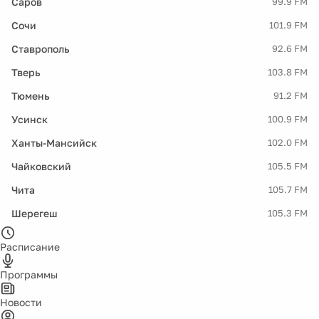
Саров
99.9 FM
Сочи
101.9 FM
Ставрополь
92.6 FM
Тверь
103.8 FM
Тюмень
91.2 FM
Усинск
100.9 FM
Ханты-Мансийск
102.0 FM
Чайковский
105.5 FM
Чита
105.7 FM
Шерегеш
105.3 FM
Расписание
Программы
Новости