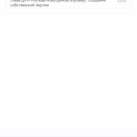
Глава ДУМ Москвы Аляутдинов опроверг создание
22:51
собственной партии