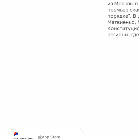
из Москвы в
премьер ска
порядке". В
Матвиенко, 
Конституцио
регионы, где
App Store