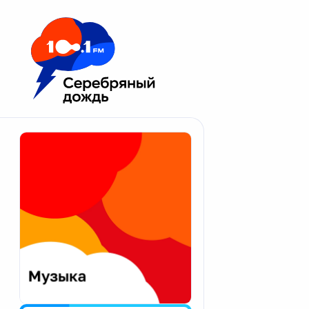
Москва 100.1 FM
Апатиты
Астрахань
Волгоград
Вологда
Екатеринбург
Иваново
Казань
Калининград
Калуга