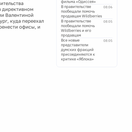
фильма «Одиссея»
вительства
В правительстве
08:06
 в директивном
пообещали помочь
ии Валентиной
продавцам Wildberries
ург, куда переехал
В правительстве
08:05
пообещали помочь
ренести офисы, и
Wildberries и его
продавцам
Все новые
08:05
представители
думских фракций
присоединяются к
критике «Яблока»