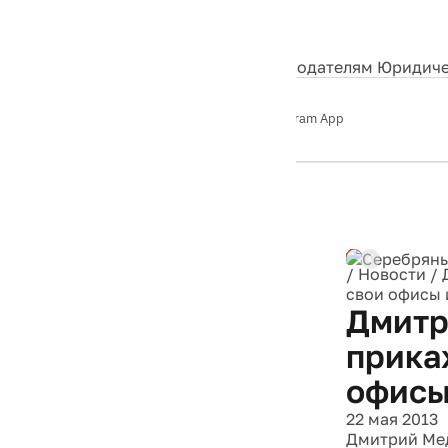
События
Контакты
О нас
Экскурсии
Silver Studio
Рекламодателям
Юридиче
Слушайте
App Store
Google Play
Telegram App
Серебряный
дождь
12+
/
Новости
/
свои офисы 
Дмитр
прика
офисы
22 мая 2013
Дмитрий Мед