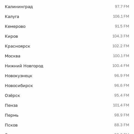
Калининград
97.7 FM
Калуга
106.1 FM
Кемерово
91.5 FM
Киров
104.3 FM
Красноярск
102.2 FM
Москва
100.1 FM
Нижний Новгород
100.4 FM
Новокузнецк
96.9 FM
Новосибирск
96.6 FM
Озёрск
95.4 FM
Пенза
101.4 FM
Пермь
98.9 FM
Псков
88.3 FM