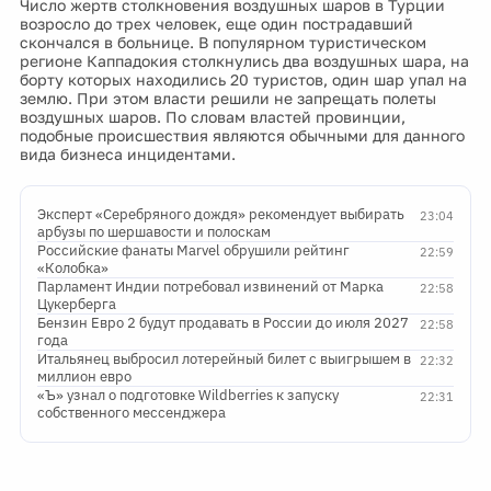
Число жертв столкновения воздушных шаров в Турции
возросло до трех человек, еще один пострадавший
скончался в больнице. В популярном туристическом
регионе Каппадокия столкнулись два воздушных шара, на
борту которых находились 20 туристов, один шар упал на
землю. При этом власти решили не запрещать полеты
воздушных шаров. По словам властей провинции,
подобные происшествия являются обычными для данного
вида бизнеса инцидентами.
Эксперт «Серебряного дождя» рекомендует выбирать
23:04
арбузы по шершавости и полоскам
Российские фанаты Marvel обрушили рейтинг
22:59
«Колобка»
Парламент Индии потребовал извинений от Марка
22:58
Цукерберга
Бензин Евро 2 будут продавать в России до июля 2027
22:58
года
Итальянец выбросил лотерейный билет с выигрышем в
22:32
миллион евро
«Ъ» узнал о подготовке Wildberries к запуску
22:31
собственного мессенджера