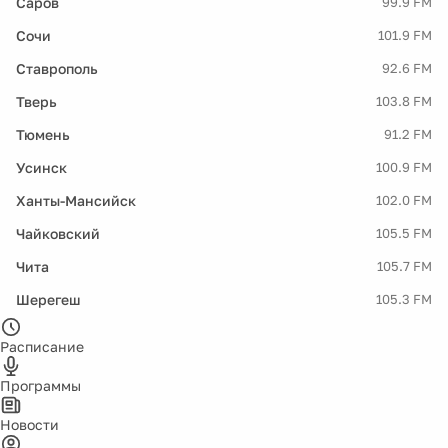
Саров
99.9 FM
Сочи
101.9 FM
Ставрополь
92.6 FM
Тверь
103.8 FM
Тюмень
91.2 FM
Усинск
100.9 FM
Ханты-Мансийск
102.0 FM
Чайковский
105.5 FM
Чита
105.7 FM
Шерегеш
105.3 FM
Расписание
Программы
Новости