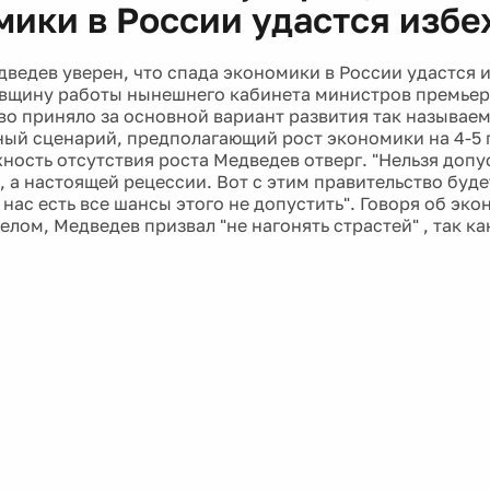
мики в России удастся избе
ведев уверен, что спада экономики в России удастся и
вщину работы нынешнего кабинета министров премьер
во приняло за основной вариант развития так называе
ый сценарий, предполагающий рост экономики на 4-5 п
ность отсутствия роста Медведев отверг. "Нельзя допу
 а настоящей рецессии. Вот с этим правительство буде
 нас есть все шансы этого не допустить". Говоря об эк
елом, Медведев призвал "не нагонять страстей" , так ка