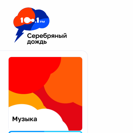
Москва 100.1 FM
Апатиты
Астрахань
Волгоград
Вологда
Екатеринбург
Иваново
Казань
Калининград
Калуга