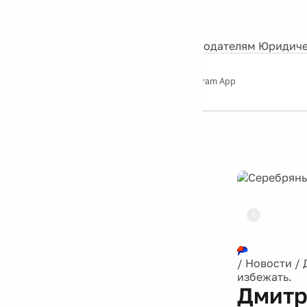
События
Контакты
О нас
Экскурсии
Silver Studio
Рекламодателям
Юридиче
Слушайте
App Store
Google Play
Telegram App
Серебряный
дождь
12+
Реклама
/
Новости
/
избежать.
Дмитр