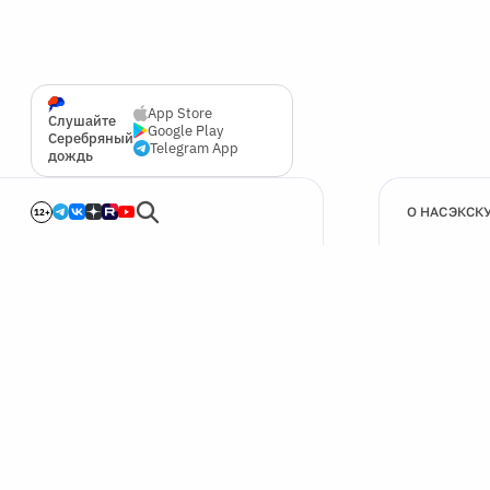
App Store
Слушайте
Google Play
Серебряный
Telegram App
дождь
О НАС
ЭКСК
12+
🍪
Мы используем cookie для улучшения работы сайта.