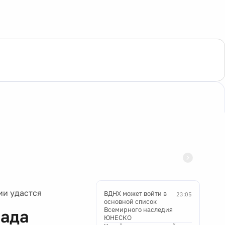
ии удастся
ВДНХ может войти в
23:05
основной список
Всемирного наследия
пада
ЮНЕСКО