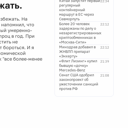
Китай запустит первый
22:34
жать.
регулярный
контейнерный
маршрут в ЕС через
збежать. На
Севморпуть
Более 20 человек
 напомнил, что
22:12
задержаны по делу о
мый умеренно-
незарегистрированных
роц в год. При
криптообменниках в
стить не
«Москва-Сити»
т бороться. И я
Минздрав добавил в
22:12
ЖНВЛП препарат
ономической
«Энхерту»
к "все более-менее
«Флит Лизинг» купил
21:39
бывшую «дочку»
Mercedes-Benz
Сенат США одобрил
21:08
законопроект об
ужесточении санкций
против РФ