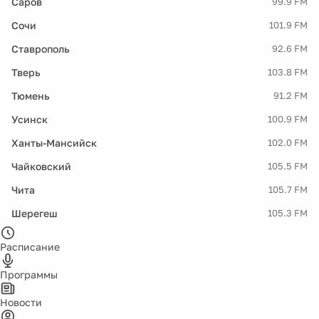
Саров
99.9 FM
Сочи
101.9 FM
Ставрополь
92.6 FM
Тверь
103.8 FM
Тюмень
91.2 FM
Усинск
100.9 FM
Ханты-Мансийск
102.0 FM
Чайковский
105.5 FM
Чита
105.7 FM
Шерегеш
105.3 FM
Расписание
Программы
Новости