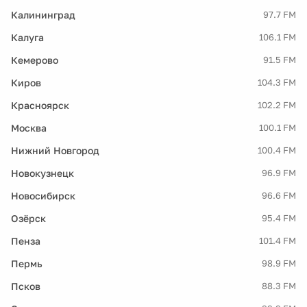
Калининград
97.7 FM
Калуга
106.1 FM
Кемерово
91.5 FM
Киров
104.3 FM
Красноярск
102.2 FM
Москва
100.1 FM
Нижний Новгород
100.4 FM
Новокузнецк
96.9 FM
Новосибирск
96.6 FM
Озёрск
95.4 FM
Пенза
101.4 FM
Пермь
98.9 FM
Псков
88.3 FM