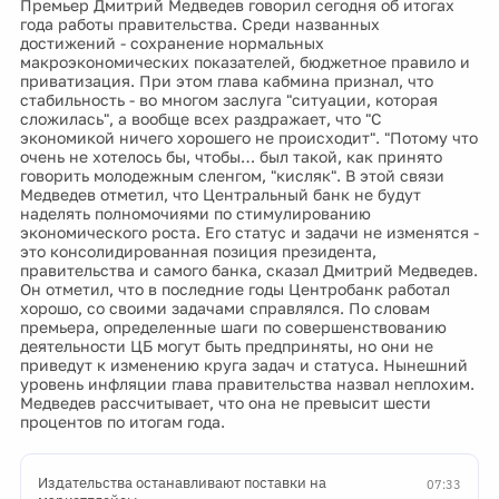
Премьер Дмитрий Медведев говорил сегодня об итогах
года работы правительства. Среди названных
достижений - сохранение нормальных
макроэкономических показателей, бюджетное правило и
приватизация. При этом глава кабмина признал, что
стабильность - во многом заслуга "ситуации, которая
сложилась", а вообще всех раздражает, что "С
экономикой ничего хорошего не происходит". "Потому что
очень не хотелось бы, чтобы… был такой, как принято
говорить молодежным сленгом, "кисляк". В этой связи
Медведев отметил, что Центральный банк не будут
наделять полномочиями по стимулированию
экономического роста. Его статус и задачи не изменятся -
это консолидированная позиция президента,
правительства и самого банка, сказал Дмитрий Медведев.
Он отметил, что в последние годы Центробанк работал
хорошо, со своими задачами справлялся. По словам
премьера, определенные шаги по совершенствованию
деятельности ЦБ могут быть предприняты, но они не
приведут к изменению круга задач и статуса. Нынешний
уровень инфляции глава правительства назвал неплохим.
Медведев рассчитывает, что она не превысит шести
процентов по итогам года.
Издательства останавливают поставки на
07:33