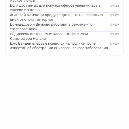
маркетплейсы
Доля доступных для покупки офисов увеличилась в
07:33
Москве с 8 до 28%
Жителей Камчатки предупредили, что на несколько
07:07
дней отключат интернет
Домодедово и Внуково работают в режиме «по
07:07
согласованию»
«Одиссея» стала самым кассовым фильмом
07:07
Кристофера Нолана
Джо Байден впервые появился на публике после
07:07
известий об обострении онкологического заболевания