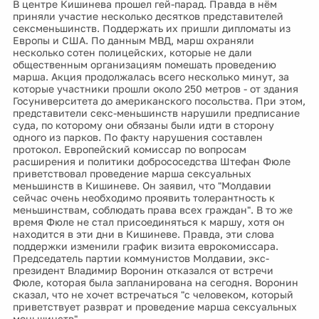
В центре Кишинева прошел гей-парад. Правда в нём
приняли участие несколько десятков представителей
сексменьшинств. Поддержать их пришли дипломаты из
Европы и США. По данным МВД, марш охраняли
несколько сотен полицейских, которые не дали
общественным организациям помешать проведению
марша. Акция продолжалась всего несколько минут, за
которые участники прошли около 250 метров - от здания
Госуниверситета до американского посольства. При этом,
представители секс-меньшинств нарушили предписание
суда, по которому они обязаны были идти в сторону
одного из парков. По факту нарушения составлен
протокол. Европейский комиссар по вопросам
расширения и политики добрососедства Штефан Фюле
приветствовал проведение марша сексуальных
меньшинств в Кишиневе. Он заявил, что "Молдавии
сейчас очень необходимо проявить толерантность к
меньшинствам, соблюдать права всех граждан". В то же
время Фюле не стал присоединяться к маршу, хотя он
находится в эти дни в Кишиневе. Правда, эти слова
поддержки изменили график визита еврокомиссара.
Председатель партии коммунистов Молдавии, экс-
президент Владимир Воронин отказался от встречи
Фюле, которая была запланирована на сегодня. Воронин
сказал, что не хочет встречаться "с человеком, который
приветствует разврат и проведение марша сексуальных
меньшинств".