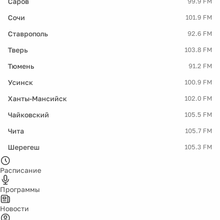
Саров
99.9 FM
Сочи
101.9 FM
Ставрополь
92.6 FM
Тверь
103.8 FM
Тюмень
91.2 FM
Усинск
100.9 FM
Ханты-Мансийск
102.0 FM
Чайковский
105.5 FM
Чита
105.7 FM
Шерегеш
105.3 FM
Расписание
Программы
Новости