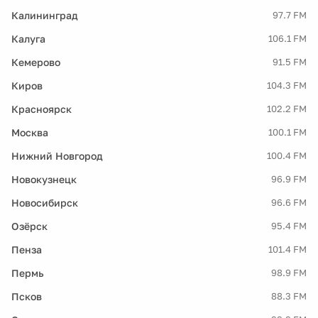
Калининград
97.7 FM
Калуга
106.1 FM
Кемерово
91.5 FM
Киров
104.3 FM
Красноярск
102.2 FM
Москва
100.1 FM
Нижний Новгород
100.4 FM
Новокузнецк
96.9 FM
Новосибирск
96.6 FM
Озёрск
95.4 FM
Пенза
101.4 FM
Пермь
98.9 FM
Псков
88.3 FM