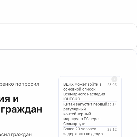
оренко попросил
ВДНХ может войти в
23:05
основной список
Всемирного наследия
ия и
ЮНЕСКО
Китай запустит первый
22:34
 граждан
регулярный
контейнерный
маршрут в ЕС через
Севморпуть
Более 20 человек
22:12
осил граждан
задержаны по делу о