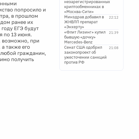
незарегистрированных
венными
криптообменниках в
мство попросило и
«Москва-Сити»
тра, в прошлом
Минздрав добавил в
22:12
одом ранее их
ЖНВЛП препарат
«Энхерту»
 году ЕГЭ будут
«Флит Лизинг» купил
21:39
я по 13 июня.
бывшую «дочку»
, возможно, при
Mercedes-Benz
 а также его
Сенат США одобрил
21:08
законопроект об
т любой гражданин,
ужесточении санкций
димо получить
против РФ