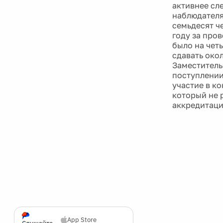
активнее сл
наблюдателя
семьдесят ч
году за про
было на четы
сдавать окол
Заместитель
поступлении
участие в к
который не 
аккредитаци
App Store