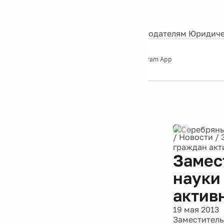
События
Контакты
О нас
Экскурсии
Silver Studio
Рекламодателям
Юридиче
Слушайте
App Store
Google Play
Telegram App
Серебряный
дождь
12+
Реклама
/
Новости
/
граждан акт
Замес
науки
актив
19 мая 2013
Заместитель