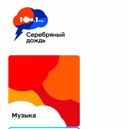
Москва 100.1 FM
Апатиты
Астрахань
Волгоград
Вологда
Екатеринбург
Иваново
Казань
Калининград
Калуга