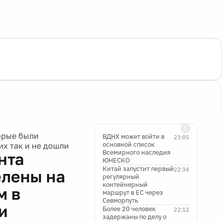
орые были
ВДНХ может войти в
23:05
основной список
х так и не дошли
Всемирного наследия
нта
ЮНЕСКО
Китай запустит первый
22:34
елены на
регулярный
контейнерный
м в
маршрут в ЕС через
Севморпуть
и
Более 20 человек
22:12
задержаны по делу о