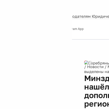
События
Контакты
О нас
Экскурсии
Silver Studio
Рекламодателям
Юридиче
Слушайте
App Store
Google Play
Telegram App
Серебряный
дождь
12+
/
Новости
/
выделены на
Минзд
нашёл
допол
регион