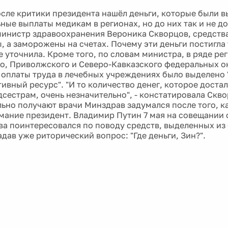
сле критики президента нашёл деньги, которые были 
ные выплаты медикам в регионах, но до них так и не д
министр здравоохранения Вероника Скворцов, средства
 а заморожены на счетах. Почему эти деньги постигла т
е уточнила. Кроме того, по словам министра, в ряде ре
о, Приволжского и Северо-Кавказского федеральных о
 оплаты труда в лечебных учреждениях было выделено 
ивный ресурс". "И то количество денег, которое дост
дсестрам, очень незначительно", - констатировала Скво
льно получают врачи Минздрав задумался после того, к
мание президент. Владимир Путин 7 мая на совещании 
ва поинтересовался по поводу средств, выделенных из
дав уже риторический вопрос: "Где деньги, Зин?".