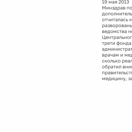
19 мая 2013
Минздрав по
дополнитель
отчиталась 
разворованы,
ведомства н
Центральног
трети фонда
администрат
врачам и ме
сколько реа
обратил вни
правительст
медицину, за