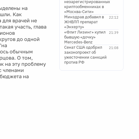
незарегистрированных
криптообменниках в
выделены на
«Москва-Сити»
ошли. Как
Минздрав добавил в
22:12
 для врачей не
ЖНВЛП препарат
акая участь, глава
«Энхерту»
«Флит Лизинг» купил
гионов
21:39
бывшую «дочку»
кругов до одной
Mercedes-Benz
"на
Сенат США одобрил
21:08
алось обычным
законопроект об
рцова. О том,
ужесточении санкций
против РФ
ак на эту проблему
с членами
 бюджета на