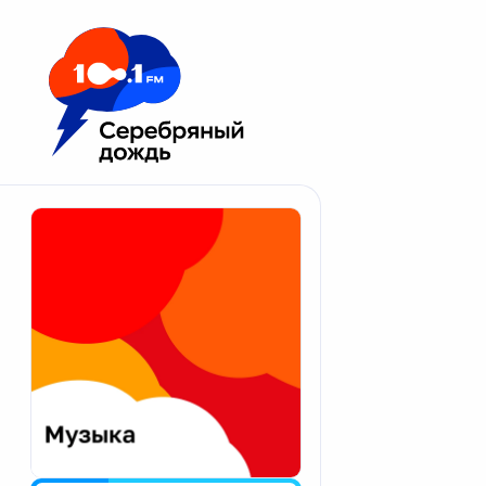
Москва 100.1 FM
Апатиты
Астрахань
Волгоград
Вологда
Екатеринбург
Иваново
Казань
Калининград
Калуга