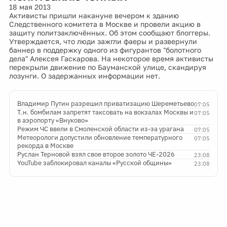
18 мая 2013
Активисты пришли накануне вечером к зданию
Следственного комитета в Москве и провели акцию в
защиту политзаключённых. Об этом сообщают блоггеры.
Утверждается, что люди зажгли фаеры и развернули
баннер в поддержку одного из фигурантов "болотного
дела" Алексея Гаскарова. На некоторое время активисты
перекрыли движение по Бауманской улице, скандируя
лозунги. О задержанных информации нет.
Владимир Путин разрешил приватизацию Шереметьево
07:05
Т.н. бомбилам запретят таксовать на вокзалах Москвы и
07:05
в аэропорту «Внуково»
Режим ЧС ввели в Смоленской области из-за урагана
07:05
Метеорологи допустили обновление температурного
07:05
рекорда в Москве
Руслан Терновой взял свое второе золото ЧЕ-2026
23:08
YouTube заблокировал каналы «Русской общины»
23:08