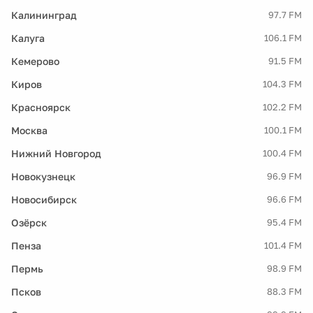
Калининград
97.7 FM
Калуга
106.1 FM
Кемерово
91.5 FM
Киров
104.3 FM
Красноярск
102.2 FM
Москва
100.1 FM
Нижний Новгород
100.4 FM
Новокузнецк
96.9 FM
Новосибирск
96.6 FM
Озёрск
95.4 FM
Пенза
101.4 FM
Пермь
98.9 FM
Псков
88.3 FM