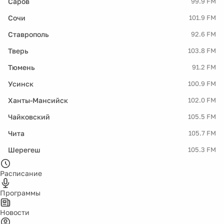
Саров
99.9 FM
Сочи
101.9 FM
Ставрополь
92.6 FM
Тверь
103.8 FM
Тюмень
91.2 FM
Усинск
100.9 FM
Ханты-Мансийск
102.0 FM
Чайковский
105.5 FM
Чита
105.7 FM
Шерегеш
105.3 FM
Расписание
Программы
Новости