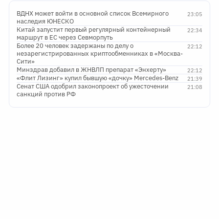
ВДНХ может войти в основной список Всемирного
23:05
наследия ЮНЕСКО
Китай запустит первый регулярный контейнерный
22:34
маршрут в ЕС через Севморпуть
Более 20 человек задержаны по делу о
22:12
незарегистрированных криптообменниках в «Москва-
Сити»
Минздрав добавил в ЖНВЛП препарат «Энхерту»
22:12
«Флит Лизинг» купил бывшую «дочку» Mercedes-Benz
21:39
Сенат США одобрил законопроект об ужесточении
21:08
санкций против РФ