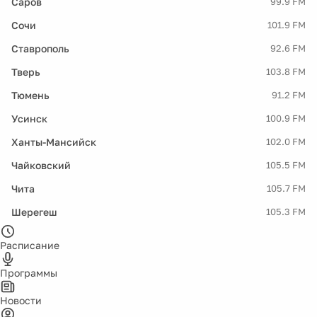
Саров
99.9 FM
Сочи
101.9 FM
Ставрополь
92.6 FM
Тверь
103.8 FM
Тюмень
91.2 FM
Усинск
100.9 FM
Ханты-Мансийск
102.0 FM
Чайковский
105.5 FM
Чита
105.7 FM
Шерегеш
105.3 FM
Расписание
Программы
Новости