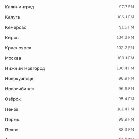
Калининград
97.7 FM
Калуга
106.1 FM
Кемерово
91.5 FM
Киров
104.3 FM
Красноярск
102.2 FM
Москва
100.1 FM
Нижний Новгород
100.4 FM
Новокузнецк
96.9 FM
Новосибирск
96.6 FM
Озёрск
95.4 FM
Пенза
101.4 FM
Пермь
98.9 FM
Псков
88.3 FM