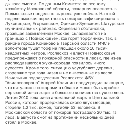
дышала смогом. По данным Комитета по лесному
хозяйству Московской области, пожарная опасность в
Подмосковье предельно выросла уже сейчас. На этой
неделе высокая вероятность пожаров зафиксирована в
Луховицком, Егорьевском, Орехово-Зуевском, Шатурском
муниципальных районах. Серьезная обстановка,
грозящая задымлением Москве, складывается на
границах с Подмосковьем, где горят торфяники. Так, в
районе города Конаково в Тверской области МЧС и
волонтеры тушат торф на площади около 10 тысяч
квадратных метров. Рослесхоз и власти Подмосковья
предупреждают о пожарной опасности в лесах, где из-за
расплодившегося жука-короеда появилось много
сухостоя. Кроме того, ситуацию усугубляют деревья,
сгоревшие три года назад и не вывезенные из лесов.
Начальник подразделения Рослесхоза ФБУ
"Авиалесохрана" Андрей Калинин предупредил накануне,
что ситуация с пожарами в области может быть крайне
серьезной из-за жары и большого количества сухого леса.
Летом 2010 года из-за аномальной жары в Центральной
России, которая продержалась около двух месяцев,
сгорели 1,2 тыс. домов, погибли 53 человека. В
Московской области от пожаров пострадало 20 тыс. га
леса. В августе смог на протяжении нескольких дней
стоял в Москве.