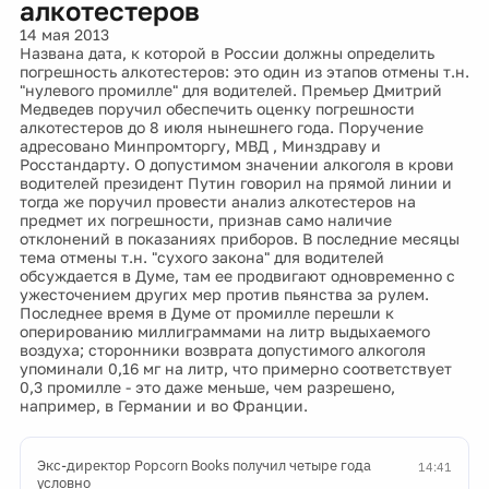
алкотестеров
14 мая 2013
Названа дата, к которой в России должны определить
погрешность алкотестеров: это один из этапов отмены т.н.
"нулевого промилле" для водителей. Премьер Дмитрий
Медведев поручил обеспечить оценку погрешности
алкотестеров до 8 июля нынешнего года. Поручение
адресовано Минпромторгу, МВД , Минздраву и
Росстандарту. О допустимом значении алкоголя в крови
водителей президент Путин говорил на прямой линии и
тогда же поручил провести анализ алкотестеров на
предмет их погрешности, признав само наличие
отклонений в показаниях приборов. В последние месяцы
тема отмены т.н. "сухого закона" для водителей
обсуждается в Думе, там ее продвигают одновременно с
ужесточением других мер против пьянства за рулем.
Последнее время в Думе от промилле перешли к
оперированию миллиграммами на литр выдыхаемого
воздуха; сторонники возврата допустимого алкоголя
упоминали 0,16 мг на литр, что примерно соответствует
0,3 промилле - это даже меньше, чем разрешено,
например, в Германии и во Франции.
Экс-директор Popcorn Books получил четыре года
14:41
условно