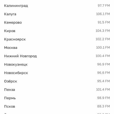
Калининград
97.7 FM
Калуга
106.1 FM
Кемерово
91.5 FM
Киров
104.3 FM
Красноярск
102.2 FM
Москва
100.1 FM
Нижний Новгород
100.4 FM
Новокузнецк
96.9 FM
Новосибирск
96.6 FM
Озёрск
95.4 FM
Пенза
101.4 FM
Пермь
98.9 FM
Псков
88.3 FM