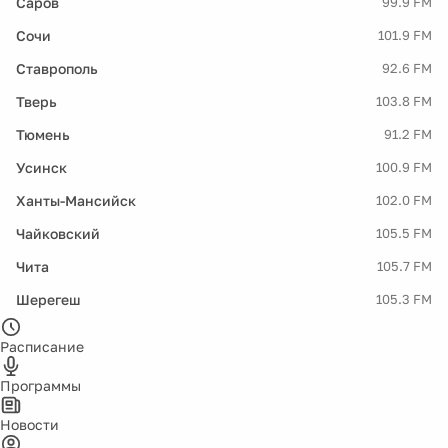
Саров
99.9 FM
Сочи
101.9 FM
Ставрополь
92.6 FM
Тверь
103.8 FM
Тюмень
91.2 FM
Усинск
100.9 FM
Ханты-Мансийск
102.0 FM
Чайковский
105.5 FM
Чита
105.7 FM
Шерегеш
105.3 FM
Расписание
Программы
Новости